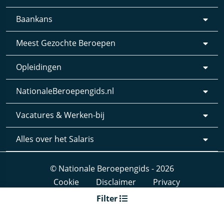
Baankans
Meest Gezochte Beroepen
Opleidingen
NationaleBeroepengids.nl
Vacatures & Werken-bij
Alles over het Salaris
© Nationale Beroepengids - 2026
Cookie
Disclaimer
Privacy
Webdesign & realisatie:
Loyals
- 2019
Filter