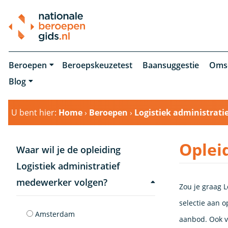
Beroepen
Beroepskeuzetest
Baansuggestie
Oms
Blog
U bent hier:
Home
›
Beroepen
›
Logistiek administrat
Oplei
Waar wil je de opleiding
Logistiek administratief
medewerker volgen?
Zou je graag L
selectie aan o
Amsterdam
aanbod. Ook v