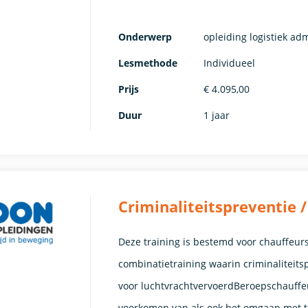
Onderwerp
opleiding logistiek ad
Lesmethode
Individueel
Prijs
€ 4.095,00
Duur
1 jaar
Criminaliteitspreventie
Deze training is bestemd voor chauffeurs
combinatietraining waarin criminaliteits
voor luchtvrachtvervoerdBeroepschauffeu
voorkomen van als ook het omgaan met tr