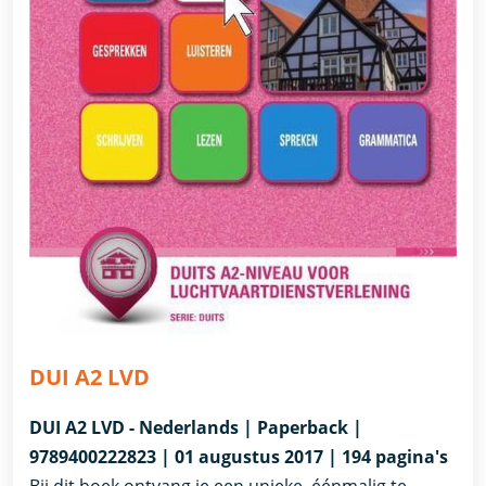
DUI A2 LVD
DUI A2 LVD - Nederlands | Paperback |
9789400222823 | 01 augustus 2017 | 194 pagina's
Bij dit boek ontvang je een unieke, éénmalig te