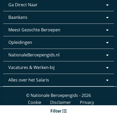
Ga Direct Naar
Baankans
Meest Gezochte Beroepen
Opleidingen
NationaleBeroepengids.nl
Vacatures & Werken-bij
Alles over het Salaris
© Nationale Beroepengids - 2026
Cookie
Disclaimer
Privacy
Webdesign & realisatie:
Loyals
- 2019
Filter