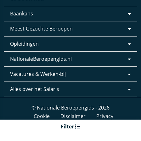
Baankans
Meest Gezochte Beroepen
Opleidingen
NationaleBeroepengids.nl
Vacatures & Werken-bij
Alles over het Salaris
© Nationale Beroepengids - 2026
Cookie
Disclaimer
Privacy
Webdesign & realisatie:
Loyals
- 2019
Filter