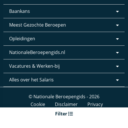
Baankans
Meest Gezochte Beroepen
Opleidingen
NationaleBeroepengids.nl
Vacatures & Werken-bij
Alles over het Salaris
© Nationale Beroepengids - 2026
Cookie
Disclaimer
Privacy
Webdesign & realisatie:
Loyals
- 2019
Filter