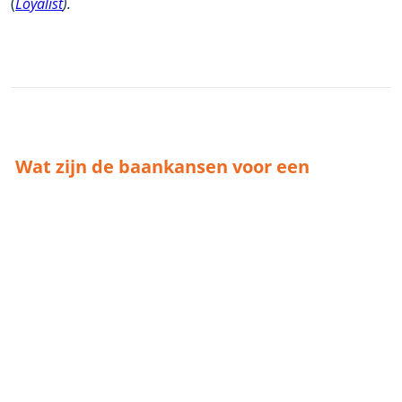
(
Loyalist
).
Wat zijn de baankansen voor een
Pensioenadviseur?
Als
pensioenadviseur
heb je naar alle
waarschijnlijkheid een verzekeringstechnische
opleiding
gevolgd en kun je verschillende functies
vervullen. Het arbeidsmarktperspectief van een
pensioenadvisuer is relatief goed.
Ook heb je als pensioenadvisuer verschillende
doorgroeimogelijkheden. Deze mogelijkheden zijn