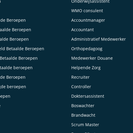
n
Onderwijsassistent
WMO consulent
lde Beroepen
Accountmanager
taalde Beroepen
Accountant
aalde Beroepen
Administratief Medewerker
ld Betaalde Beroepen
Orthopedagoog
Betaalde Beroepen
Medewerker Douane
taalde beroepen
Helpende Zorg
lde Beroepen
Recruiter
gde beroepen
Controller
oepen
Doktersassistent
e
Boswachter
Brandwacht
Scrum Master