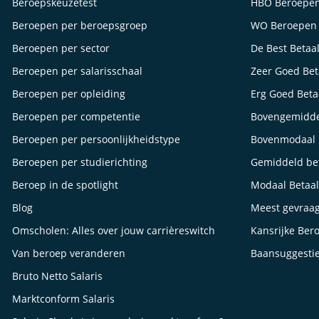
Beroepskeuzetest
HBO Beroepe
Beroepen per beroepsgroep
WO Beroepen
Beroepen per sector
De Best Betaa
Beroepen per salarisschaal
Zeer Goed Be
Beroepen per opleiding
Erg Goed Bet
Beroepen per competentie
Bovengemidde
Beroepen per persoonlijkheidstype
Bovenmodaal 
Beroepen per studierichting
Gemiddeld be
Beroep in de spotlight
Modaal Betaa
Blog
Meest gevraa
Omscholen: Alles over jouw carrièreswitch
Kansrijke Ber
Van beroep veranderen
Baansuggesti
Bruto Netto Salaris
Marktconform Salaris