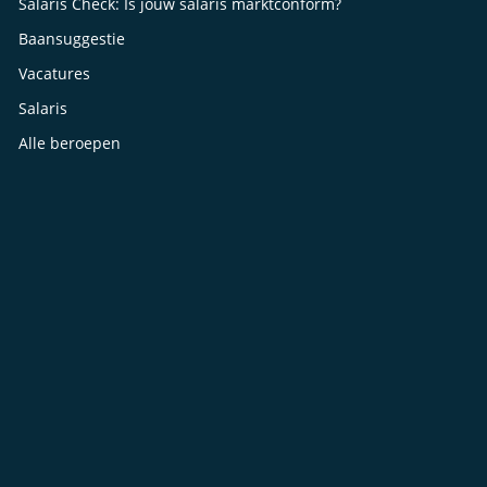
Salaris Check: Is jouw salaris marktconform?
Baansuggestie
Vacatures
Salaris
Alle beroepen