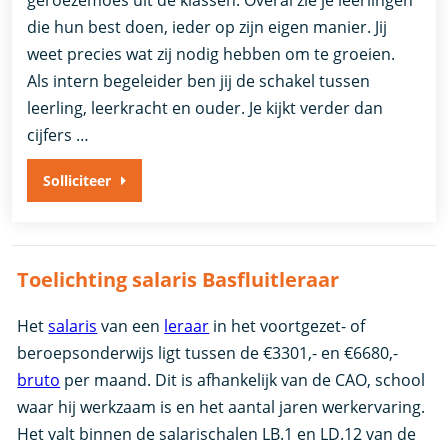
geroezemoes uit de klassen. Overal zie je leerlingen
die hun best doen, ieder op zijn eigen manier. Jij
weet precies wat zij nodig hebben om te groeien.
Als intern begeleider ben jij de schakel tussen
leerling, leerkracht en ouder. Je kijkt verder dan
cijfers …
Solliciteer
Toelichting salaris Basfluitleraar
Het
salaris
van een
leraar
in het voortgezet- of
beroepsonderwijs ligt tussen de €3301,- en €6680,-
bruto
per maand. Dit is afhankelijk van de CAO, school
waar hij werkzaam is en het aantal jaren werkervaring.
Het valt binnen de salarischalen LB.1 en LD.12 van de