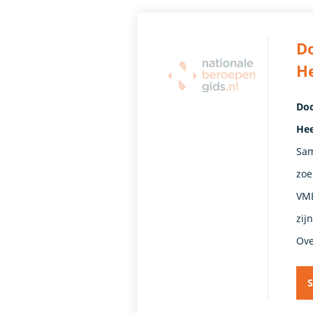
Do
H
Doc
Hee
Sam
zoe
VMB
zij
Ove
S