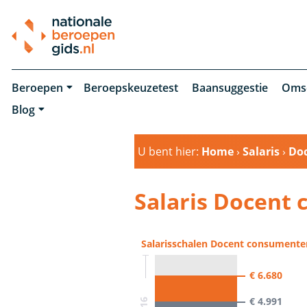
Beroepen
Beroepskeuzetest
Baansuggestie
Oms
Blog
U bent hier:
Home
›
Salaris
›
Do
Salaris Docent
Salarisschalen Docent consumente
€ 6.680
€ 4.991