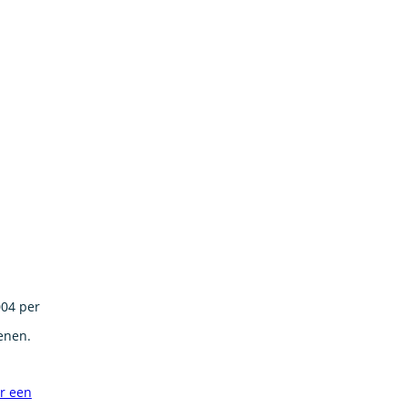
004 per
enen.
or een