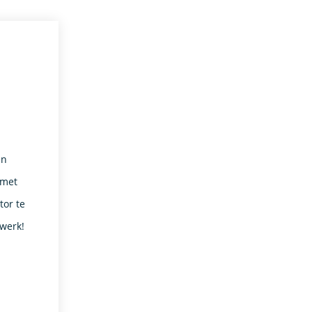
en
 met
or te
 werk!