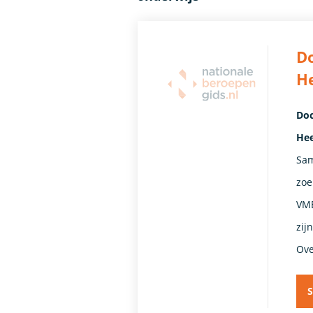
Do
H
Doc
Hee
Sam
zoe
VMB
zij
Ove
S