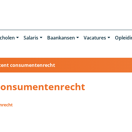
cholen
Salaris
Baankansen
Vacatures
Opleid
cent consumentenrecht
 consumentenrecht
nrecht