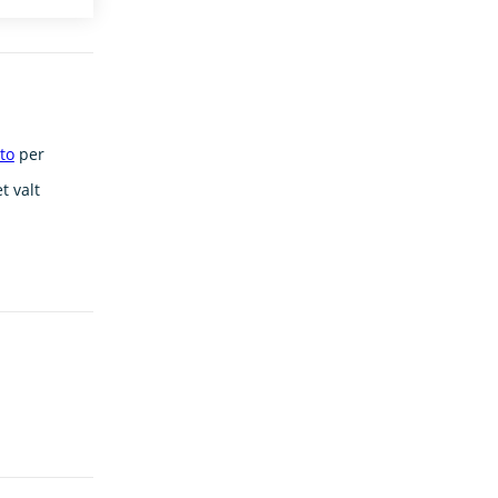
to
per
t valt