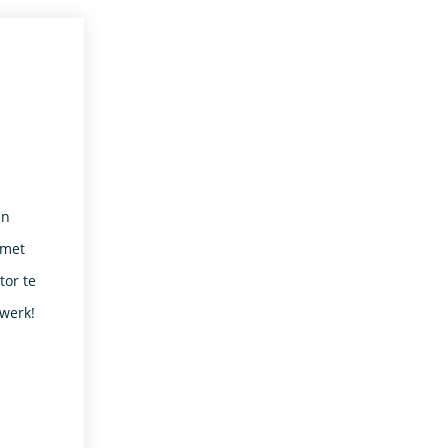
en
 met
or te
 werk!