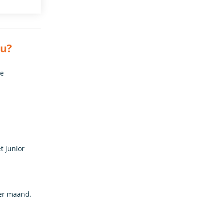
au?
De
t junior
per maand,