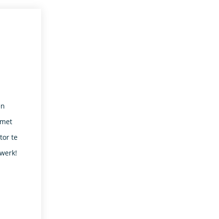
en
 met
or te
 werk!