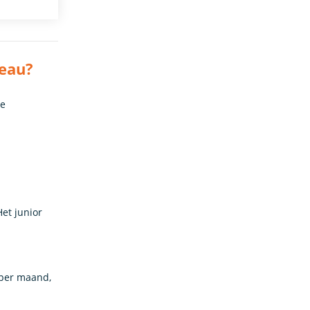
veau?
De
Het junior
 per maand,