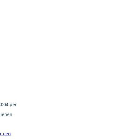
.004 per
dienen.
or een