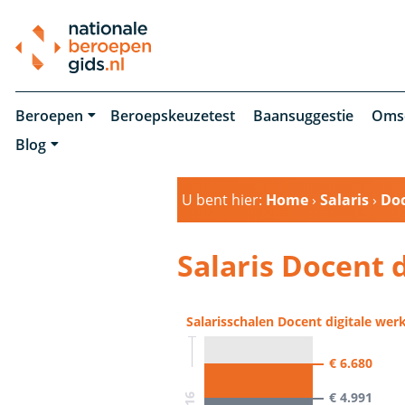
Beroepen
Beroepskeuzetest
Baansuggestie
Oms
Blog
U bent hier:
Home
›
Salaris
›
Doc
Salaris Docent 
Salarisschalen Docent digitale we
€ 6.680
€ 4.991