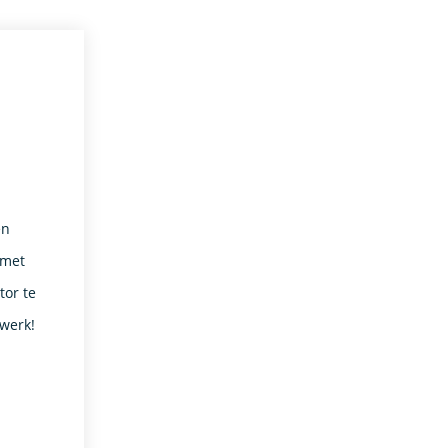
en
 met
or te
 werk!