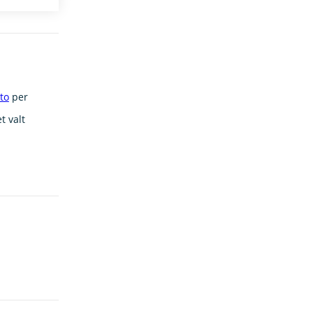
to
per
t valt