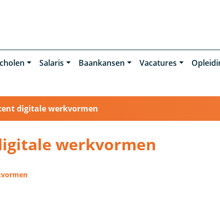
cholen
Salaris
Baankansen
Vacatures
Opleid
ent digitale werkvormen
digitale werkvormen
rkvormen