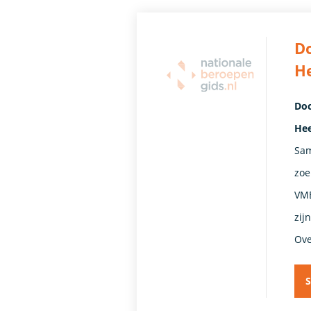
Do
H
Doc
Hee
Sam
zoe
VMB
zij
Ove
S