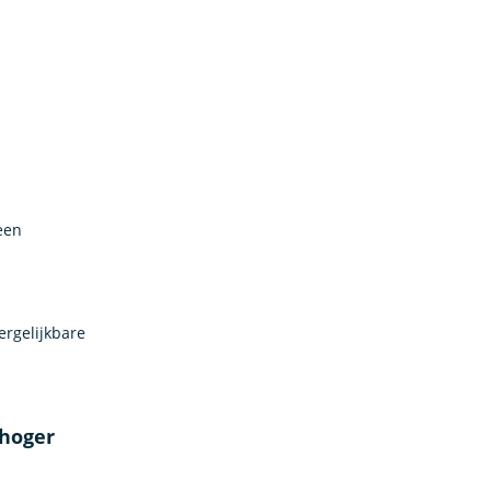
 een
rgelijkbare
 hoger