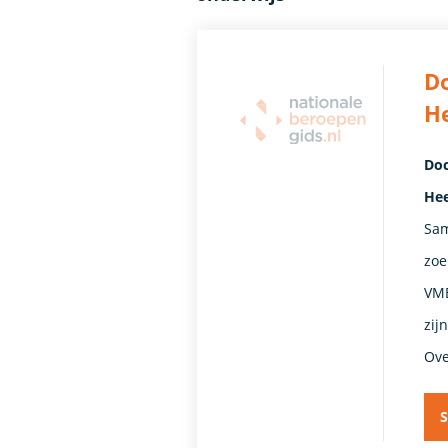
Do
H
Doc
Hee
Sam
zoe
VMB
zij
Ove
S