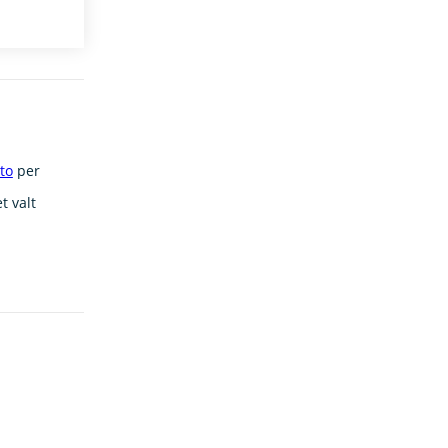
to
per
t valt