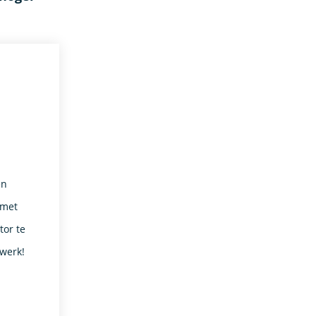
en
 met
or te
 werk!