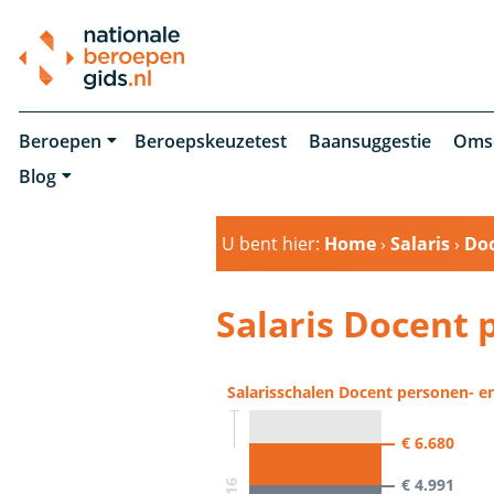
Beroepen
Beroepskeuzetest
Baansuggestie
Oms
Blog
U bent hier:
Home
›
Salaris
›
Doc
Salaris Docent 
Salarisschalen Docent personen- en
€ 6.680
€ 4.991