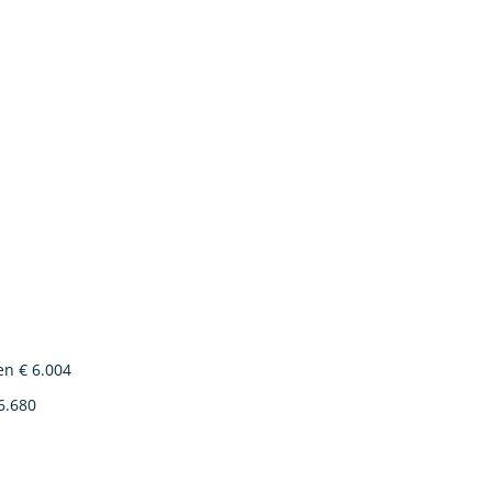
en € 6.004
6.680