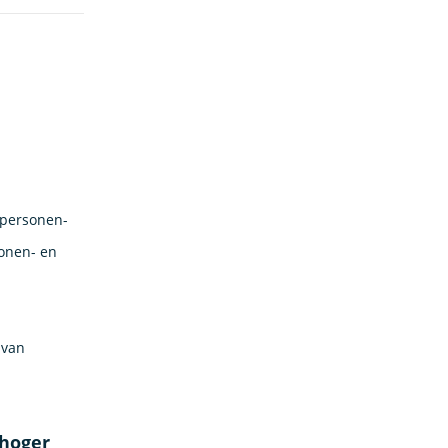
 personen-
sonen- en
 van
 hoger