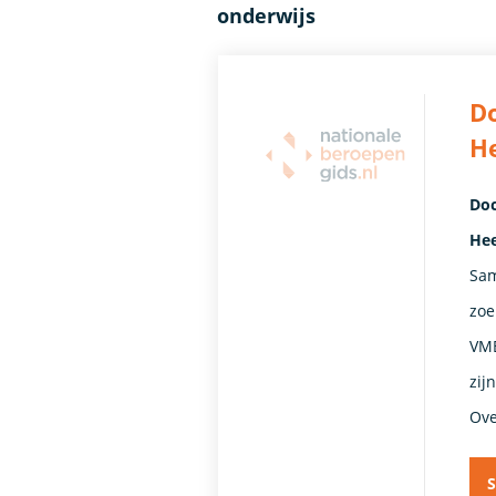
onderwijs
Do
H
Doc
Hee
Sam
zoe
VMB
zij
Ove
S