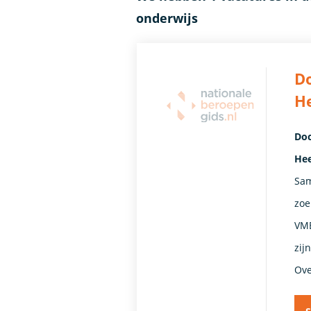
onderwijs
Do
H
Doc
Hee
Sam
zoe
VMB
zij
Ove