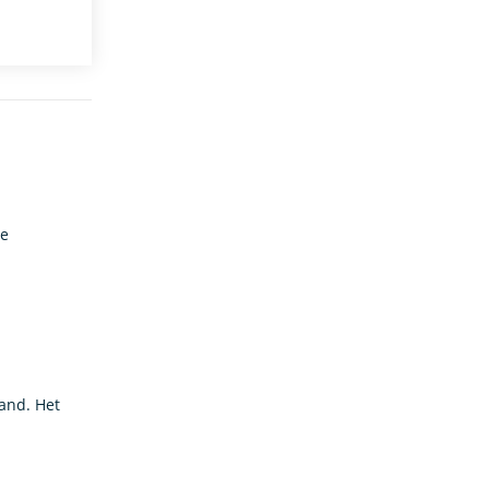
De
aand. Het