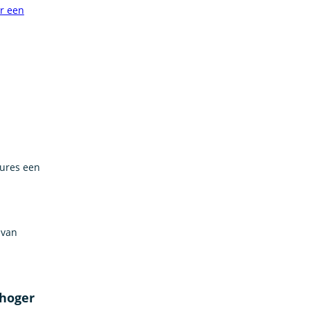
or een
tures een
 van
 hoger