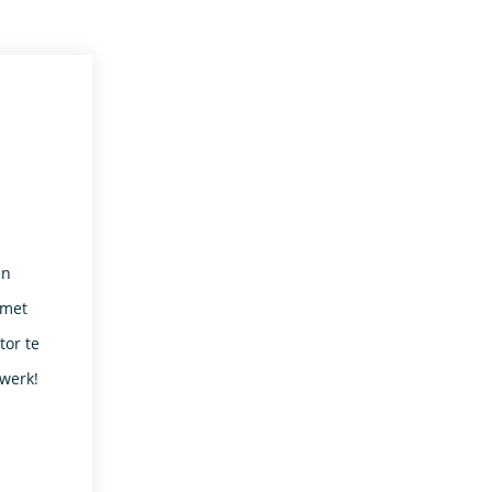
en
 met
or te
 werk!