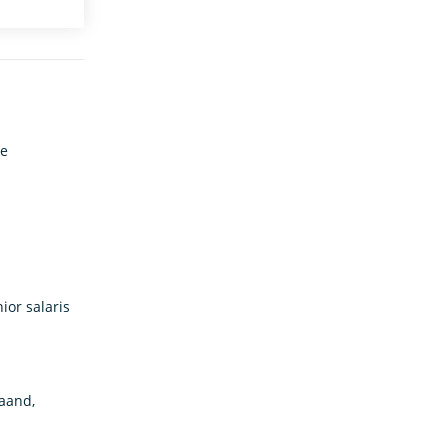
De
ior salaris
maand,