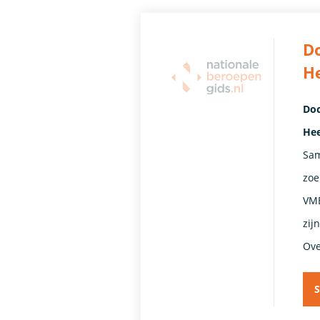
Do
H
Doc
Hee
Sam
zoe
VMB
zij
Ove
S