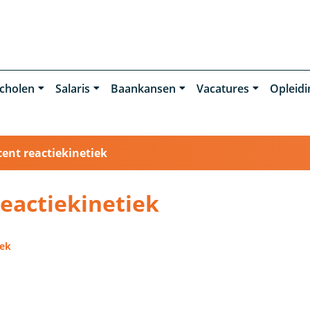
cholen
Salaris
Baankansen
Vacatures
Opleid
ent reactiekinetiek
reactiekinetiek
iek