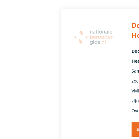
Do
H
Doc
Hee
Sam
zoe
VMB
zij
Ove
S