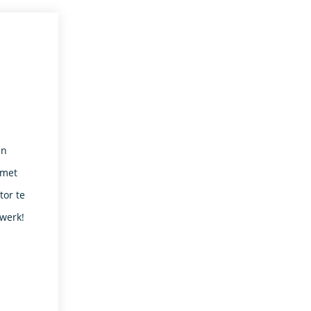
en
 met
or te
 werk!