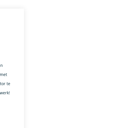
en
 met
or te
 werk!