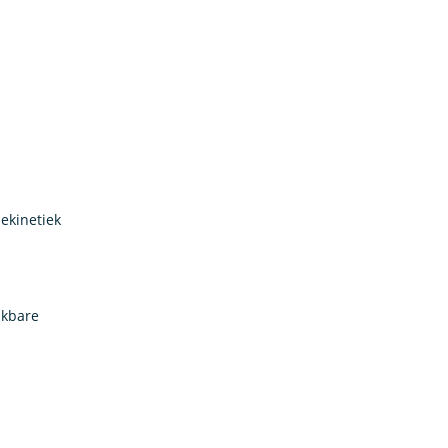
ekinetiek
jkbare