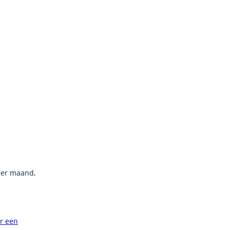
 per maand,
or een