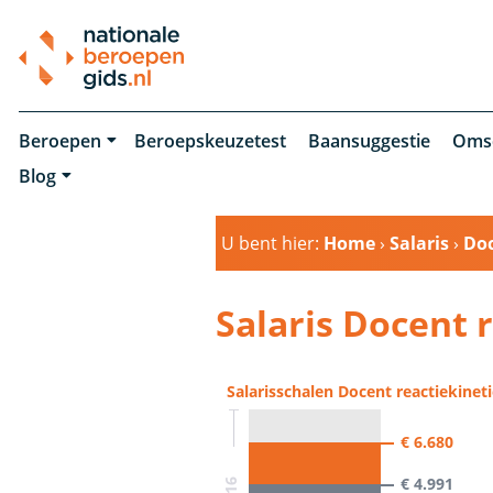
Beroepen
Beroepskeuzetest
Baansuggestie
Oms
Blog
U bent hier:
Home
›
Salaris
›
Doc
Salaris Docent 
Salarisschalen Docent reactiekinet
€ 6.680
€ 4.991