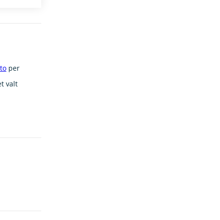
to
per
t valt