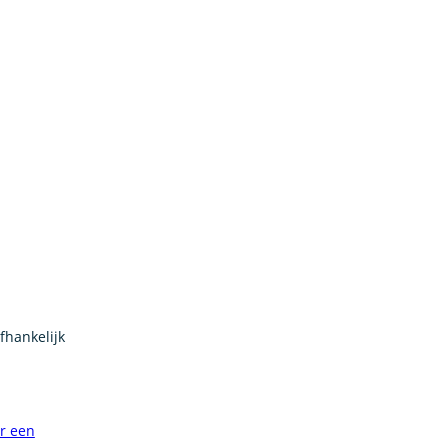
fhankelijk
or een