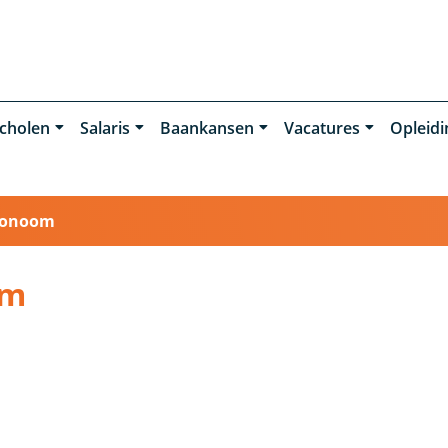
cholen
Salaris
Baankansen
Vacatures
Opleid
gonoom
om