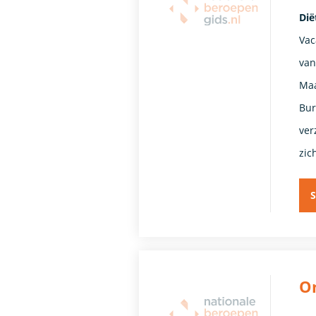
Dië
Vac
van
Maa
Bur
ver
zic
S
On