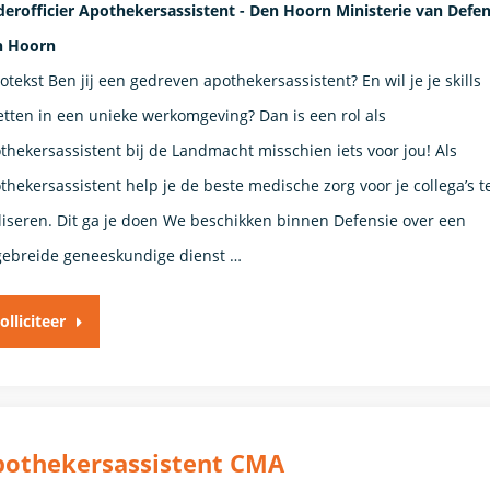
erofficier Apothekersassistent - Den Hoorn Ministerie van Defen
n Hoorn
rotekst Ben jij een gedreven apothekersassistent? En wil je je skills
etten in een unieke werkomgeving? Dan is een rol als
thekersassistent bij de Landmacht misschien iets voor jou! Als
thekersassistent help je de beste medische zorg voor je collega’s t
liseren. Dit ga je doen We beschikken binnen Defensie over een
gebreide geneeskundige dienst …
olliciteer
pothekersassistent CMA