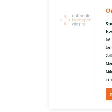
On
Ond
Ho
Int
tan
Sol
Mar
Mil
van
S