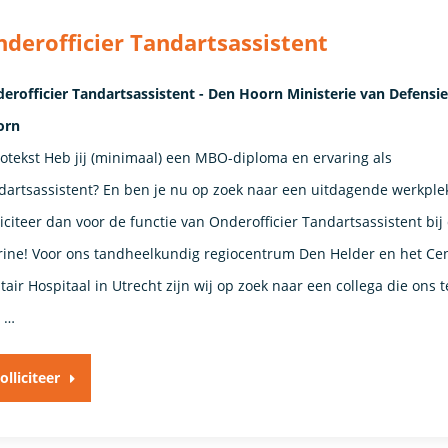
derofficier Tandartsassistent
erofficier Tandartsassistent - Den Hoorn Ministerie van Defensie
orn
rotekst Heb jij (minimaal) een MBO-diploma en ervaring als
dartsassistent? En ben je nu op zoek naar een uitdagende werkple
liciteer dan voor de functie van Onderofficier Tandartsassistent bij
ine! Voor ons tandheelkundig regiocentrum Den Helder en het Cen
itair Hospitaal in Utrecht zijn wij op zoek naar een collega die ons 
 …
olliciteer