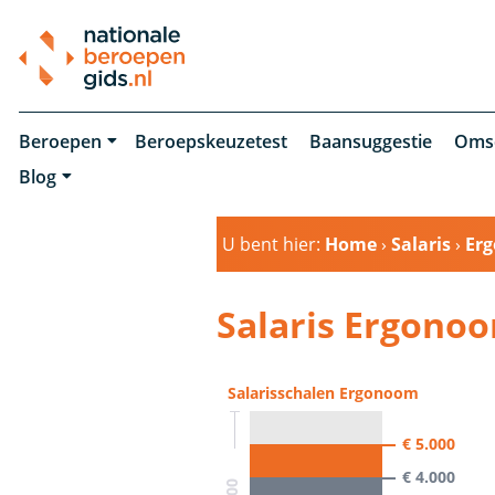
Beroepen
Beroepskeuzetest
Baansuggestie
Oms
Blog
U bent hier:
Home
›
Salaris
›
Er
Salaris Ergono
Salarisschalen Ergonoom
€ 5.000
€ 4.000