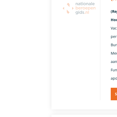
(Re
Ho
Vac
per
Bur
Med
aan
Fun
apo
S