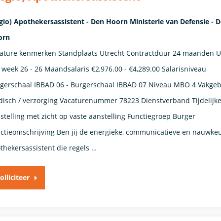
gio) Apothekersassistent - Den Hoorn Ministerie van Defensie - 
orn
ature kenmerken Standplaats Utrecht Contractduur 24 maanden 
 week 26 - 26 Maandsalaris €2,976.00 - €4,289.00 Salarisniveau
gerschaal IBBAD 06 - Burgerschaal IBBAD 07 Niveau MBO 4 Vakge
isch / verzorging Vacaturenummer 78223 Dienstverband Tijdelijk
stelling met zicht op vaste aanstelling​​ Functiegroep Burger​
ctieomschrijving Ben jij de energieke, communicatieve en nauwke
thekersassistent die regels …
olliciteer