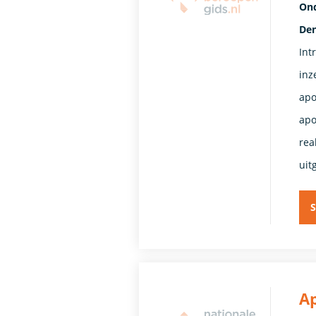
Ond
De
Int
inz
apo
apo
rea
uit
S
A