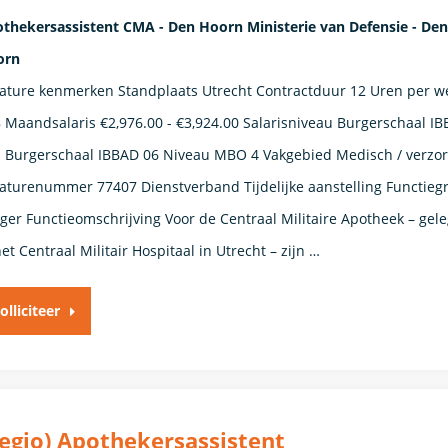
thekersassistent CMA - Den Hoorn Ministerie van Defensie - Den
orn
ature kenmerken Standplaats Utrecht Contractduur 12 Uren per w
8 Maandsalaris €2,976.00 - €3,924.00 Salarisniveau Burgerschaal I
- Burgerschaal IBBAD 06 Niveau MBO 4 Vakgebied Medisch / verzo
aturenummer 77407 Dienstverband Tijdelijke aanstelling​​ Functieg
ger​ Functieomschrijving Voor de Centraal Militaire Apotheek – gel
het Centraal Militair Hospitaal in Utrecht – zijn …
olliciteer
egio) Apothekersassistent