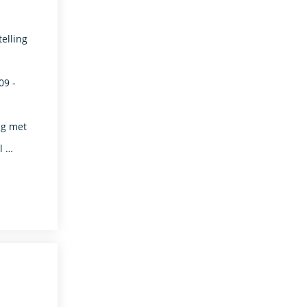
elling
09 -
ng met
l …