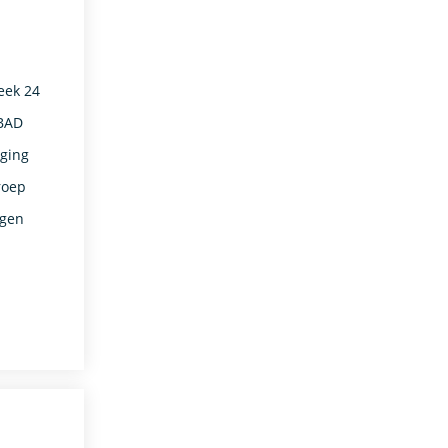
eek 24
BBAD
rging
roep
egen