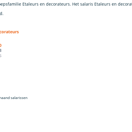
epsfamilie Etaleurs en decorateurs. Het salaris Etaleurs en decorat
d.
ecorateurs
0
3
6
maand salarissen