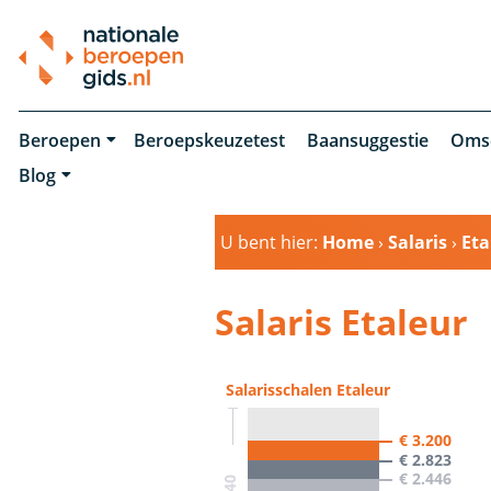
Beroepen
Beroepskeuzetest
Baansuggestie
Oms
Blog
U bent hier:
Home
›
Salaris
›
Eta
Salaris Etaleur
Salarisschalen Etaleur
€ 3.200
€ 2.823
€ 2.446