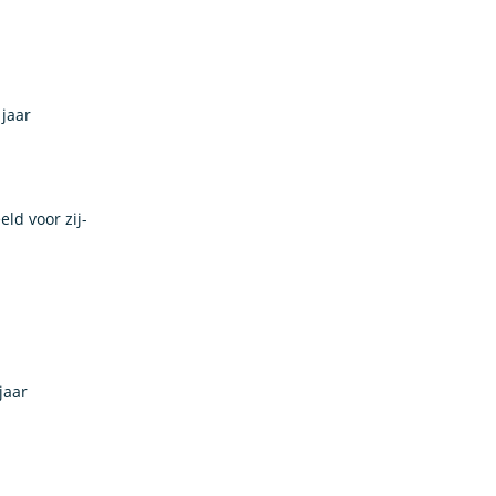
 jaar
ld voor zij-
jaar