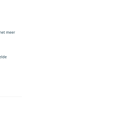
 met meer
elde