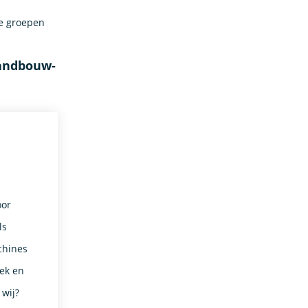
e groepen
landbouw-
oor
ls
chines
iek en
 wij?