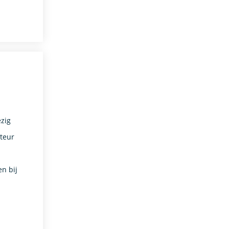
zig
nteur
n
en bij