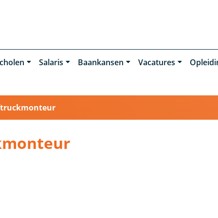
cholen
Salaris
Baankansen
Vacatures
Opleid
ftruckmonteur
ckmonteur