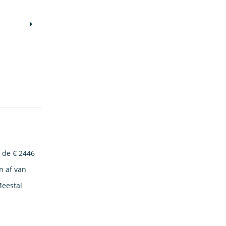
n de € 2446
 af van
Meestal