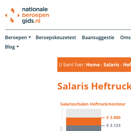
Beroepen
Beroepskeuzetest
Baansuggestie
Oms
Blog
U bent hier:
Home
›
Salaris
›
He
Salaris Heftru
Salarisschalen Heftruckmonteur
€ 3.800
€ 3.123