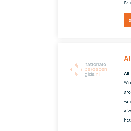
Bru
S
A
All
Wor
gro
van
afw
het