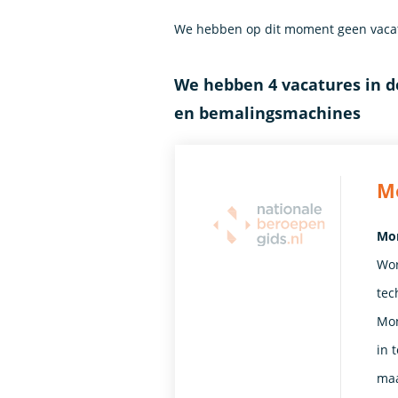
We hebben op dit moment geen vacat
We hebben 4 vacatures in d
en bemalingsmachines
M
Mon
Wor
tec
Mon
in 
maa