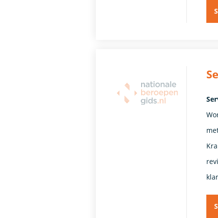
S
S
Ser
Wor
met
Kra
rev
kla
S