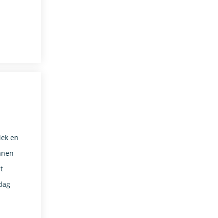
iek en
anen
t
kdag