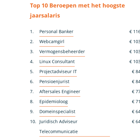
Top 10 Beroepen met het hoogste
jaarsalaris
1.
Personal Banker
€ 11
2.
Webcamgirl
€ 10
3.
Vermogensbeheerder
€ 10
4.
Linux Consultant
€ 10
5.
Projectadviseur IT
€ 8
6.
Pensioenjurist
€ 8
7.
Aftersales Engineer
€ 7
8.
Epidemioloog
€ 7
9.
Domeinspecialist
€ 6
10.
Juridisch Adviseur
€ 6
Telecommunicatie