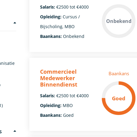
Salaris:
€2500 tot €4000
Opleiding:
Cursus /
Onbekend
Bijscholing, MBO
Baankans:
Onbekend
nisatie
Commercieel
Baankans
Medewerker
Binnendienst
&
Salaris:
€2500 tot €4000
Goed
Opleiding:
MBO
1)
Baankans:
Goed
s