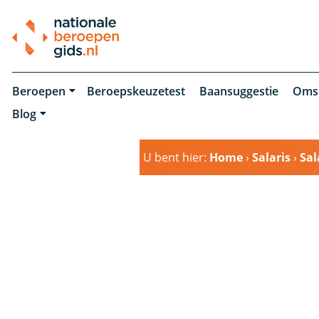
Beroepen
Beroepskeuzetest
Baansuggestie
Oms
Blog
U bent hier:
Home
›
Salaris
›
Sal