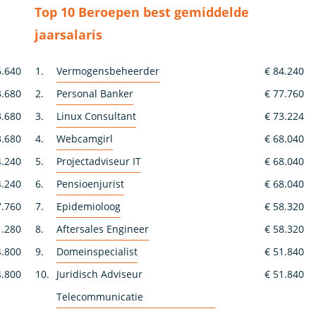
Top 10 Beroepen best gemiddelde
jaarsalaris
6.640
1.
Vermogensbeheerder
€ 84.240
3.680
2.
Personal Banker
€ 77.760
3.680
3.
Linux Consultant
€ 73.224
3.680
4.
Webcamgirl
€ 68.040
4.240
5.
Projectadviseur IT
€ 68.040
4.240
6.
Pensioenjurist
€ 68.040
7.760
7.
Epidemioloog
€ 58.320
1.280
8.
Aftersales Engineer
€ 58.320
4.800
9.
Domeinspecialist
€ 51.840
4.800
10.
Juridisch Adviseur
€ 51.840
Telecommunicatie