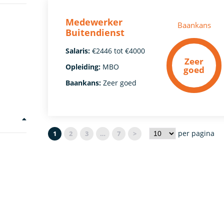
Medewerker
Baankans
Buitendienst
Salaris:
€2446 tot €4000
Zeer
Opleiding:
MBO
goed
Baankans:
Zeer goed
per pagina
1
2
3
…
7
>