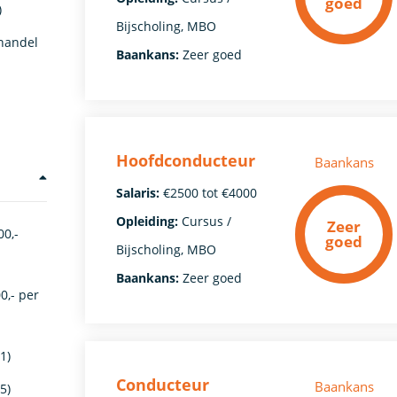
goed
)
Bijscholing, MBO
handel
Baankans:
Zeer goed
Hoofdconducteur
Baankans
Salaris:
€2500 tot €4000
Opleiding:
Cursus /
Zeer
00,-
goed
Bijscholing, MBO
Baankans:
Zeer goed
0,- per
1)
Conducteur
Baankans
5)