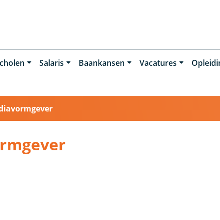
cholen
Salaris
Baankansen
Vacatures
Opleid
diavormgever
ormgever