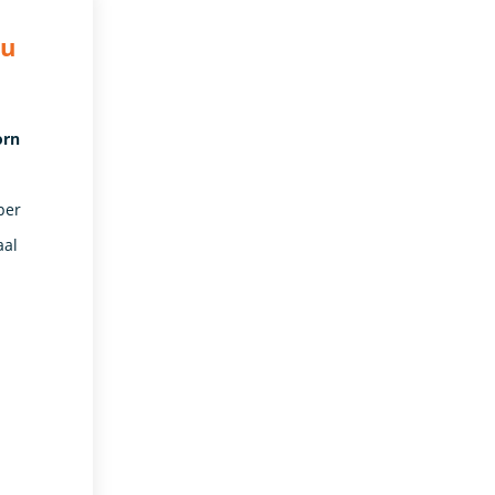
au
orn
per
aal