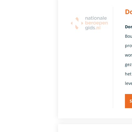
D
Dom
Bou
pro
won
gez
het
lev
S