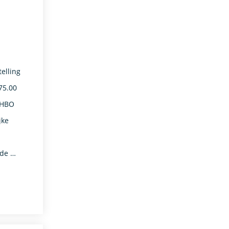
elling
75.00
 HBO
jke
 de …