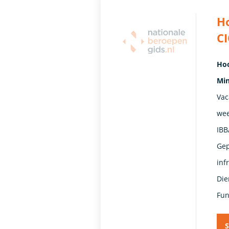
Ho
CI
Hoo
Min
Vac
wee
IBB
Gep
inf
Die
Fun
S