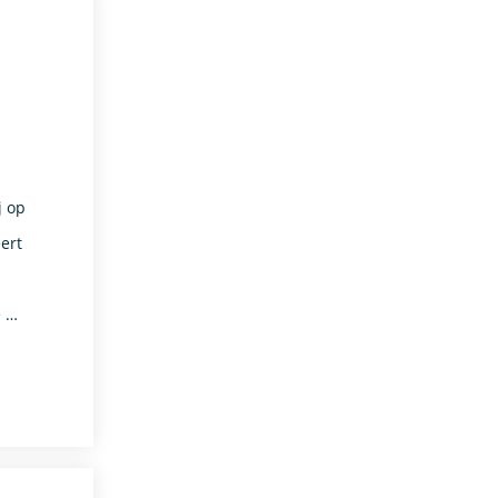
j op
ert
e …