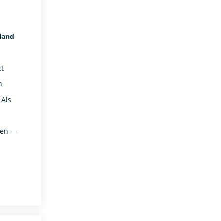
rland
ct
n
 Als
eren —