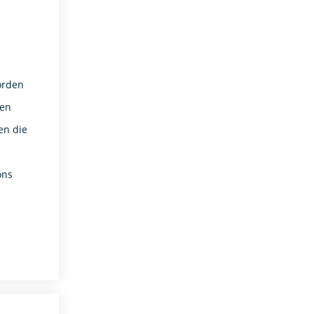
orden
een
en die
ons