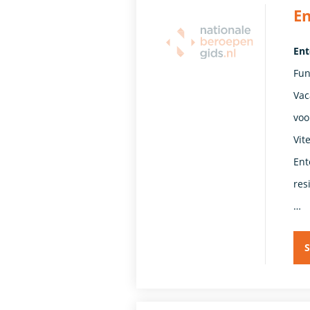
En
Ent
Fun
Vac
voo
Vit
Ent
res
…
S