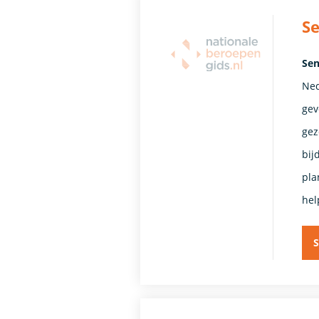
Se
Sen
Ned
gev
gez
bij
pla
hel
S