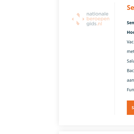
Se
Sen
Ho
Vac
met
Sal
Bac
aan
Fun
S