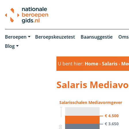
Beroepen
Beroepskeuzetest
Baansuggestie
Oms
Blog
U bent hier:
Home
›
Salaris
›
Me
Salaris Mediav
Salarisschalen Mediavormgever
€ 4.500
€ 3.650