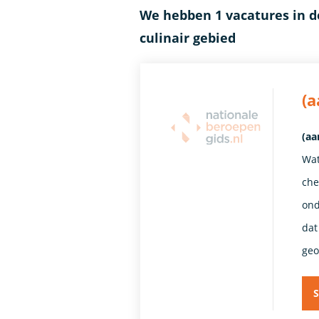
We hebben 1 vacatures in de
culinair gebied
(
(aa
Wat
che
ond
dat
geo
S