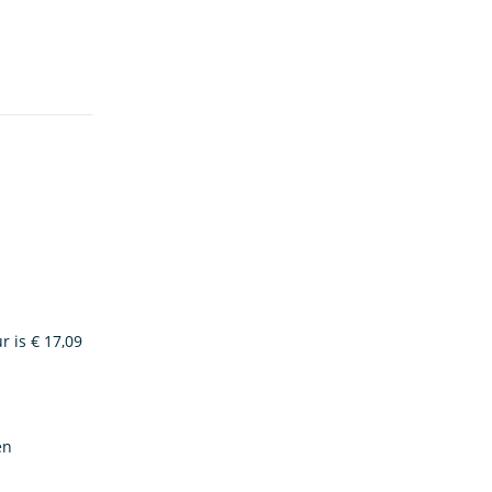
r is € 17,09
en