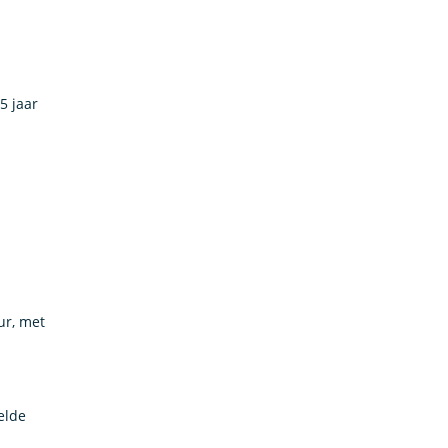
5 jaar
ur, met
elde