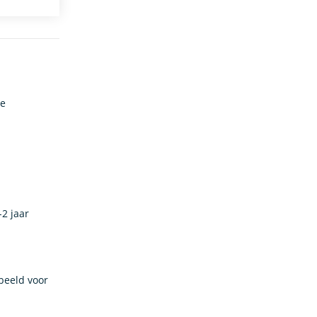
De
-2 jaar
beeld voor