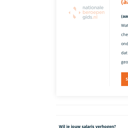
(
(aa
Wat
che
ond
dat
geo
S
Wil je jouw salaris verhogen?