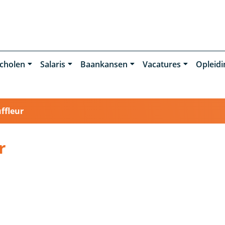
cholen
Salaris
Baankansen
Vacatures
Opleid
ffleur
r