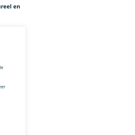
ureel en
de
eer