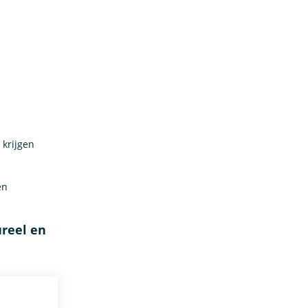
 krijgen
en
ureel en