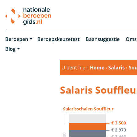
Beroepen
Beroepskeuzetest
Baansuggestie
Oms
Blog
U bent hier:
Home
›
Salaris
›
Sou
Salaris Souffleu
Salarisschalen Souffleur
€ 3.500
€ 2.973
€ 2.446