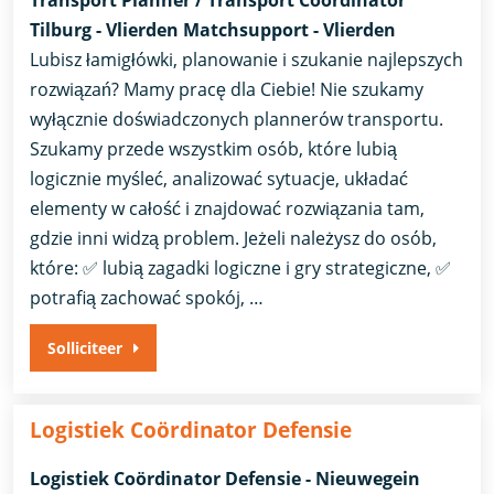
Tilburg - Vlierden Matchsupport - Vlierden
Lubisz łamigłówki, planowanie i szukanie najlepszych
rozwiązań? Mamy pracę dla Ciebie! Nie szukamy
wyłącznie doświadczonych plannerów transportu.
Szukamy przede wszystkim osób, które lubią
logicznie myśleć, analizować sytuacje, układać
elementy w całość i znajdować rozwiązania tam,
gdzie inni widzą problem. Jeżeli należysz do osób,
które: ✅ lubią zagadki logiczne i gry strategiczne, ✅
potrafią zachować spokój, …
Solliciteer
Logistiek Coördinator Defensie
Logistiek Coördinator Defensie - Nieuwegein