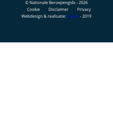
© Nationale Beroepengids - 2026
Cookie
Disclaimer
Privacy
Webdesign & realisatie:
Loyals
- 2019
Gemiddeld loon Waterpolotrainer per periode
Gemiddeld bruto jaarsalaris:
€ 42.120
Gemiddeld bruto maandsalaris:
€ 3.250
Gemiddeld bruto uurloon:
€ 18,68