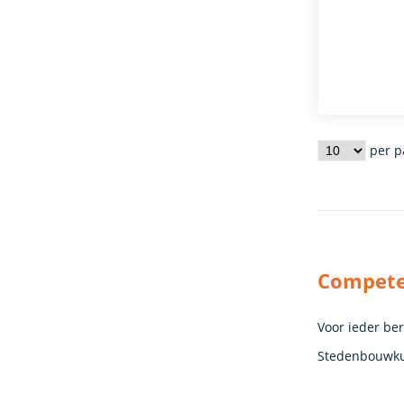
per p
Competen
Voor ieder be
Stedenbouwk