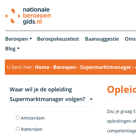
Beroepen
Beroepskeuzetest
Baansuggestie
Oms
Blog
U bent hier:
Home
›
Beroepen
›
Supermarktmanager
›
Oplei
Waar wil je de opleiding
Supermarktmanager volgen?
Zou je graag 
Amsterdam
opleidingen of
Rotterdam
competentiege