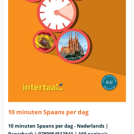
10 minuten Spaans per dag
10 minuten Spaans per dag - Nederlands |
Paperback | 9789054513841 | 160 pagina's