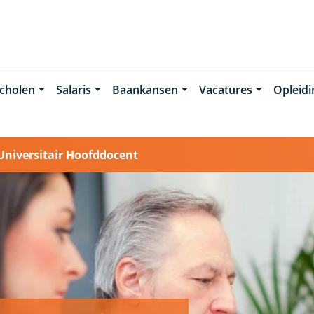
cholen
Salaris
Baankansen
Vacatures
Opleid
Universitair Hoofddocent