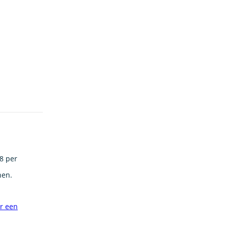
8 per
nen.
or een