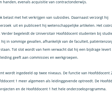
ijn handen, evenals acquisitie van contractonderwijs.
k belast met het verkrijgen van subsidies. Daarnaast verzorgt hij
erzoek uit en publiceert hij wetenschappelijke artikelen. Het coö
. Verder begeleidt de Universitair Hoofddocent studenten bij studie
 hij in sommige gevallen, afhankelijk van de faculteit, patiëntenzo
 staan. Tot slot wordt van hem verwacht dat hij een bijdrage levert
f leiding geeft aan commissies en werkgroepen.
ent wordt ingedeeld op twee niveaus. De functie van Hoofddocent 2 
oofddocent 1 meer algemeen als leidinggevende optreedt. De Hoofd
sprojecten en de Hoofddocent 1 het hele onderzoeksprogramma.