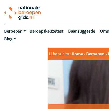
Beroepen
Beroepskeuzetest
Baansuggestie
Oms
Blog
U bent hier:
Home
›
Beroepen
›