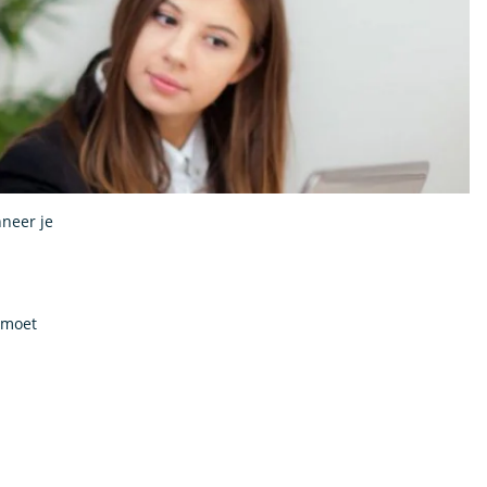
nneer je
e moet