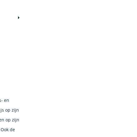
s- en
js op zijn
en op zijn
. Ook de