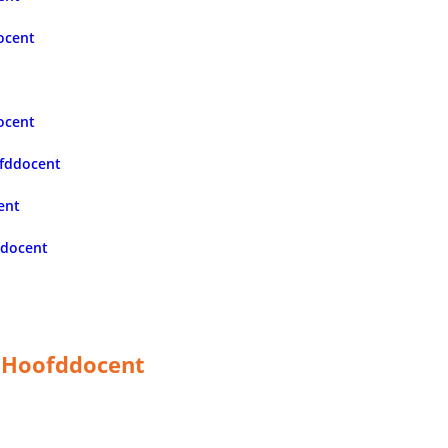
ocent
ocent
ofddocent
ent
ddocent
r Hoofddocent