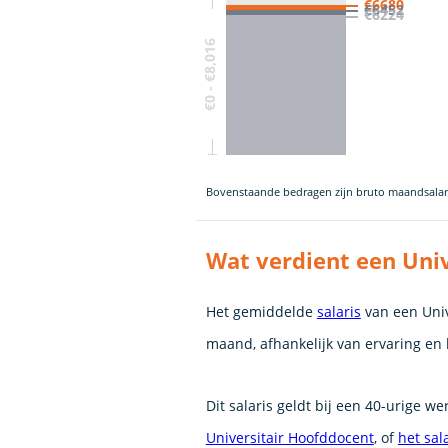
€6680
€6452
€6224
€0 - €8,016
Bovenstaande bedragen zijn bruto maandsalar
Wat verdient een Uni
Het gemiddelde
salaris
van een Univ
maand, afhankelijk van ervaring en 
Dit salaris geldt bij een 40-urige w
Universitair Hoofddocent
, of
het sal