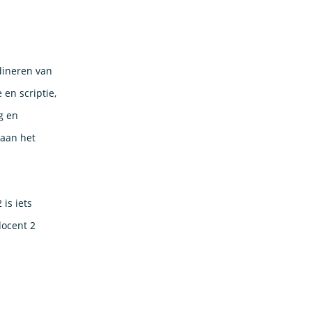
rdineren van
 en scriptie,
rg en
 aan het
is iets
docent 2