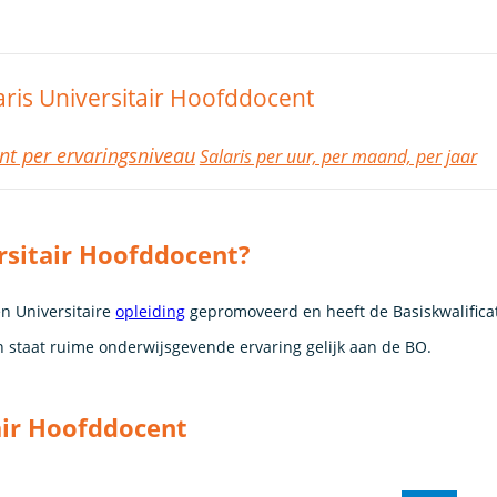
aris Universitair Hoofddocent
nt per ervaringsniveau
Salaris per uur, per maand, per jaar
rsitair Hoofddocent?
en Universitaire
opleiding
gepromoveerd en heeft de Basiskwalifica
n staat ruime onderwijsgevende ervaring gelijk aan de BO.
air Hoofddocent