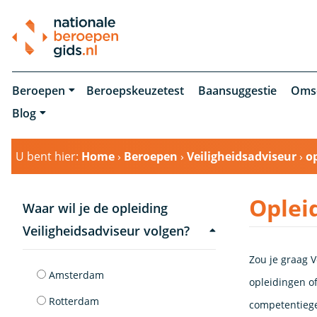
Beroepen
Beroepskeuzetest
Baansuggestie
Oms
Blog
U bent hier:
Home
›
Beroepen
›
Veiligheidsadviseur
›
o
Oplei
Waar wil je de opleiding
Veiligheidsadviseur volgen?
Zou je graag V
Amsterdam
opleidingen of
Rotterdam
competentiege