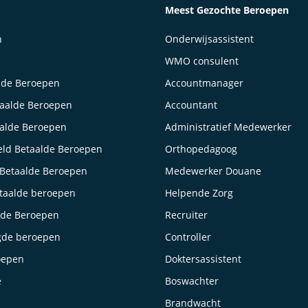
Meest Gezochte Beroepen
n
Onderwijsassistent
WMO consulent
lde Beroepen
Accountmanager
taalde Beroepen
Accountant
aalde Beroepen
Administratief Medewerker
ld Betaalde Beroepen
Orthopedagoog
Betaalde Beroepen
Medewerker Douane
taalde beroepen
Helpende Zorg
lde Beroepen
Recruiter
gde beroepen
Controller
oepen
Doktersassistent
e
Boswachter
Brandwacht