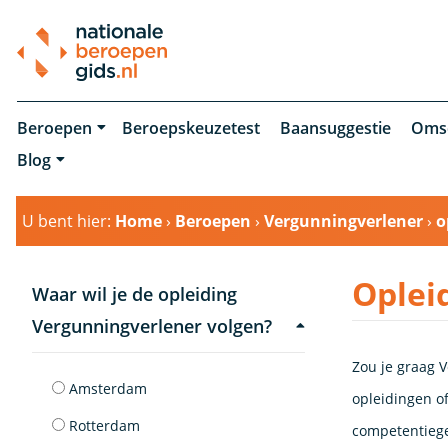
Beroepen
Beroepskeuzetest
Baansuggestie
Oms
Blog
U bent hier:
Home
›
Beroepen
›
Vergunningverlener
›
o
Oplei
Waar wil je de opleiding
Vergunningverlener volgen?
Zou je graag V
Amsterdam
opleidingen of
Rotterdam
competentiege