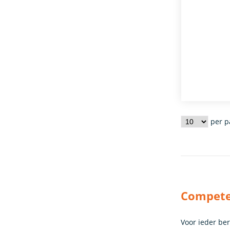
per p
Competen
Voor ieder be