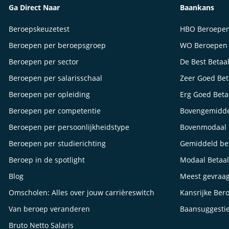
Ga Direct Naar
Baankans
Beroepskeuzetest
HBO Beroepe
Beroepen per beroepsgroep
WO Beroepen
Beroepen per sector
De Best Betaa
Beroepen per salarisschaal
Zeer Goed Be
Beroepen per opleiding
Erg Goed Bet
Beroepen per competentie
Bovengemidde
Beroepen per persoonlijkheidstype
Bovenmodaal 
Beroepen per studierichting
Gemiddeld be
Beroep in de spotlight
Modaal Betaa
Blog
Meest gevraa
Omscholen: Alles over jouw carrièreswitch
Kansrijke Ber
Van beroep veranderen
Baansuggesti
Bruto Netto Salaris