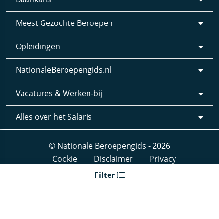
Meest Gezochte Beroepen
Opleidingen
NationaleBeroepengids.nl
Vacatures & Werken-bij
Alles over het Salaris
© Nationale Beroepengids - 2026
Cookie
Disclaimer
Privacy
Webdesign & realisatie:
Loyals
- 2019
Filter