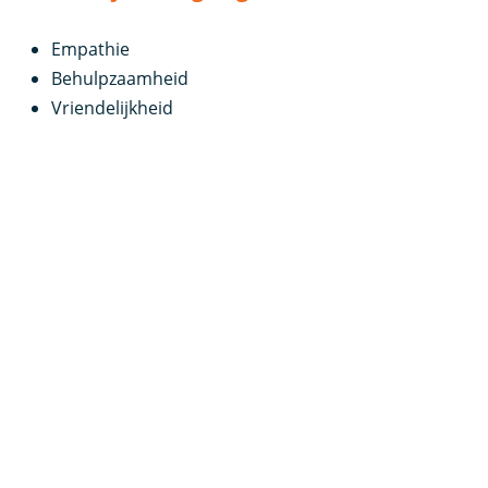
Empathie
Behulpzaamheid
Vriendelijkheid
Idealistisch
Gedisciplineerdheid
Punctueel
Wat zijn de baankansen voor een
Ambulant Onderwijskundig Begeleider?
De Ambulant Onderwijskundig Begeleider is als het
ware een
leraar
+, voor hem gelden dezelfde
mogelijkheden als anderen met een PABO diploma. Er