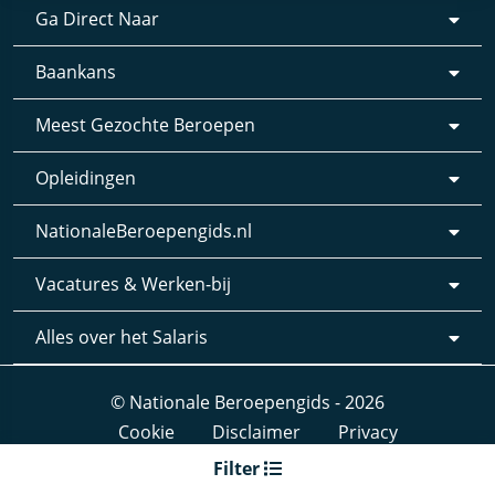
Ga Direct Naar
Baankans
Meest Gezochte Beroepen
Opleidingen
NationaleBeroepengids.nl
Vacatures & Werken-bij
Alles over het Salaris
© Nationale Beroepengids - 2026
Cookie
Disclaimer
Privacy
Webdesign & realisatie:
Loyals
- 2019
Filter