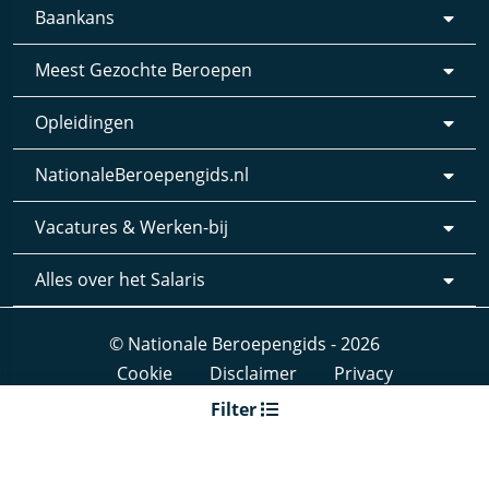
Baankans
Meest Gezochte Beroepen
Opleidingen
NationaleBeroepengids.nl
Vacatures & Werken-bij
Alles over het Salaris
© Nationale Beroepengids - 2026
Cookie
Disclaimer
Privacy
Webdesign & realisatie:
Loyals
- 2019
Filter