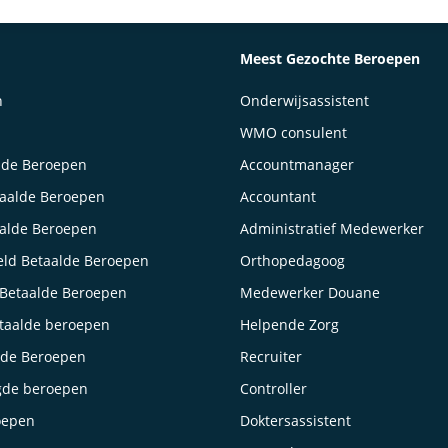
Meest Gezochte Beroepen
n
Onderwijsassistent
WMO consulent
lde Beroepen
Accountmanager
taalde Beroepen
Accountant
aalde Beroepen
Administratief Medewerker
ld Betaalde Beroepen
Orthopedagoog
Betaalde Beroepen
Medewerker Douane
taalde beroepen
Helpende Zorg
lde Beroepen
Recruiter
gde beroepen
Controller
oepen
Doktersassistent