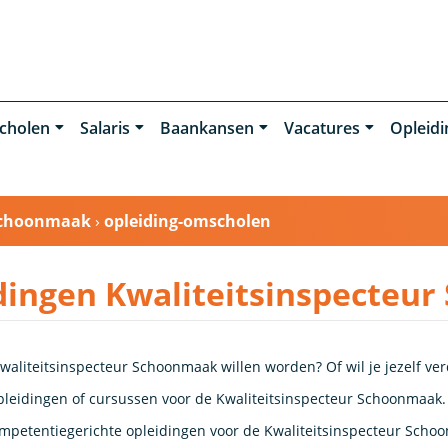
cholen
Salaris
Baankansen
Vacatures
Opleid
 Schoonmaak
›
opleiding-omscholen
dingen Kwaliteitsinspecteu
Kwaliteitsinspecteur Schoonmaak willen worden? Of wil je jezelf ve
pleidingen of cursussen voor de Kwaliteitsinspecteur Schoonmaak. F
ompetentiegerichte opleidingen voor de Kwaliteitsinspecteur Scho