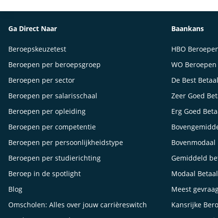
Ga Direct Naar
Baankans
Beroepskeuzetest
HBO Beroepe
Beroepen per beroepsgroep
WO Beroepen
Beroepen per sector
De Best Betaa
Beroepen per salarisschaal
Zeer Goed Be
Beroepen per opleiding
Erg Goed Bet
Beroepen per competentie
Bovengemidde
Beroepen per persoonlijkheidstype
Bovenmodaal 
Beroepen per studierichting
Gemiddeld be
Beroep in de spotlight
Modaal Betaa
Blog
Meest gevraa
Omscholen: Alles over jouw carrièreswitch
Kansrijke Ber