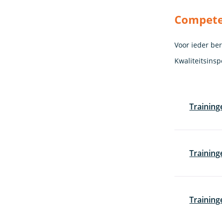
Competen
Voor ieder be
Kwaliteitsins
Training
Training
Trainin