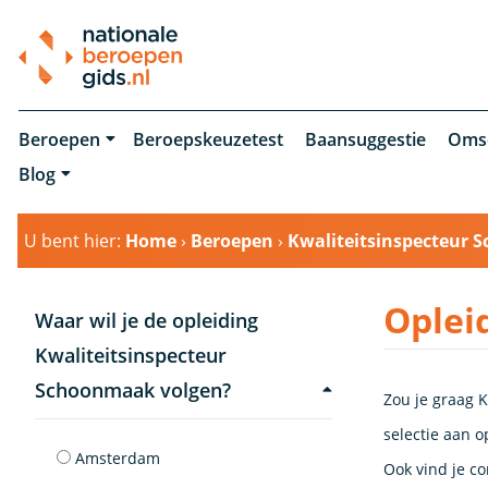
Beroepen
Beroepskeuzetest
Baansuggestie
Oms
Blog
U bent hier:
Home
›
Beroepen
›
Kwaliteitsinspecteur
Oplei
Waar wil je de opleiding
Kwaliteitsinspecteur
Schoonmaak volgen?
Zou je graag 
selectie aan o
Amsterdam
Ook vind je c