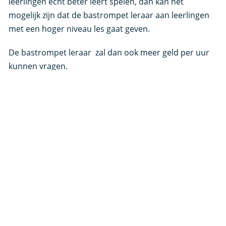
leerlingen echt beter leert spelen, dan kan het
mogelijk zijn dat de bastrompet leraar aan leerlingen
met een hoger niveau les gaat geven.
De bastrompet leraar zal dan ook meer geld per uur
kunnen vragen.
De actuele kans op werk voor een Leraar
Bastrompet
Het beroep Leraar Bastrompet is onderdeel van de
beroepsfamilie Muziekleraren (particulier). De kans op
werk voor de beroepsfamilie Muziekleraren
(particulier) is in de huidige periode zeer goed
Baankans Leraar Bastrompet