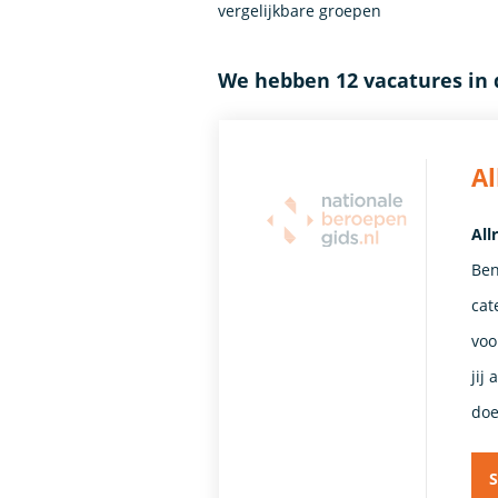
vergelijkbare groepen
We hebben 12 vacatures in 
A
All
Ben
cat
voo
jij
doe
S