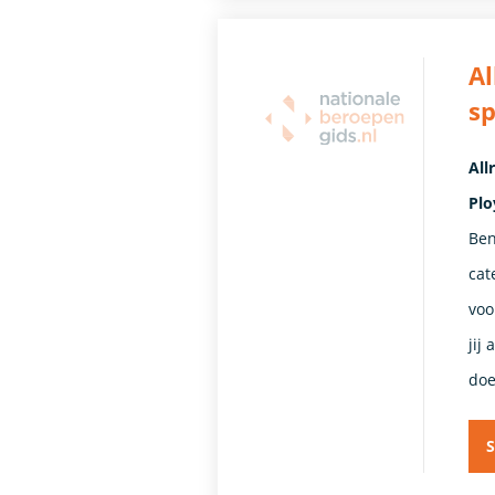
A
sp
All
Plo
Ben
cat
voo
jij
doe
S