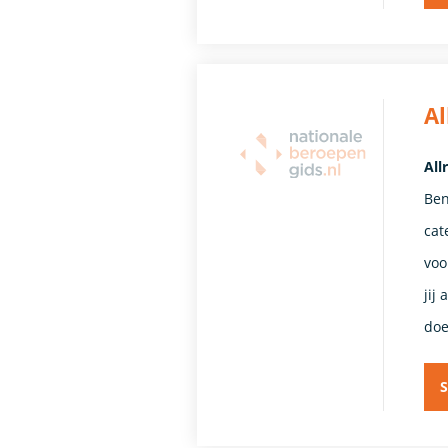
A
All
Ben
cat
voo
jij
doe
S