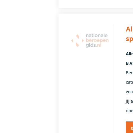
A
sp
All
B.V
Ben
cat
voo
jij
doe
S