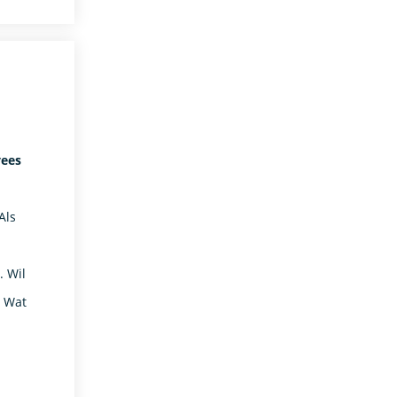
yees
Als
. Wil
! Wat