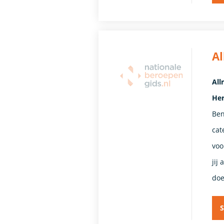
A
All
He
Ben
cat
voo
jij
doe
S