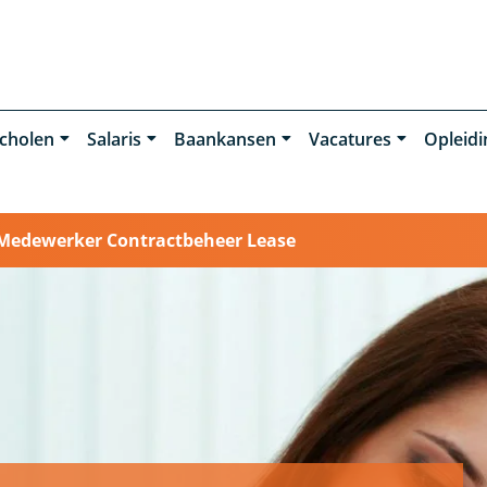
cholen
Salaris
Baankansen
Vacatures
Opleid
Medewerker Contractbeheer Lease