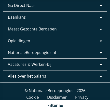
Ga Direct Naar
Baankans
Meest Gezochte Beroepen
Opleidingen
NationaleBeroepengids.nl
Vacatures & Werken-bij
Alles over het Salaris
© Nationale Beroepengids - 2026
Cookie
Disclaimer
Privacy
Webdesign & realisatie:
Loyals
- 2019
Filter