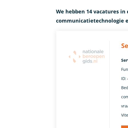
We hebben 14 vacatures in 
communicatietechnologie e
Se
Ser
Fun
ID:
Bed
com
vra
Vit