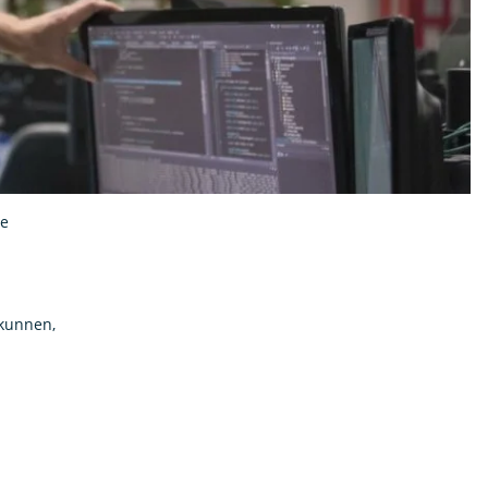
je
 kunnen,