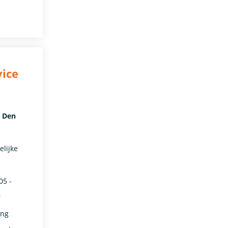
vice
- Den
elijke
05 -
r
ng​