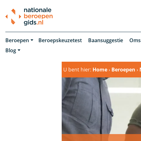
Beroepen
Beroepskeuzetest
Baansuggestie
Oms
Blog
U bent hier:
Home
›
Beroepen
›