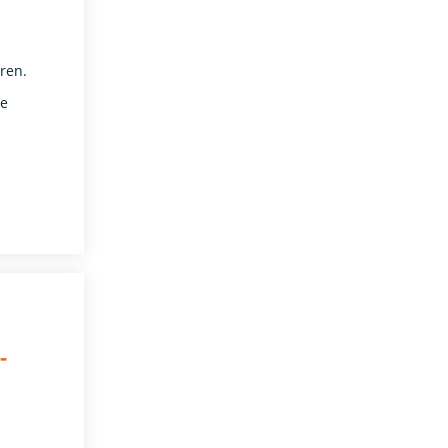
ren.
De
-