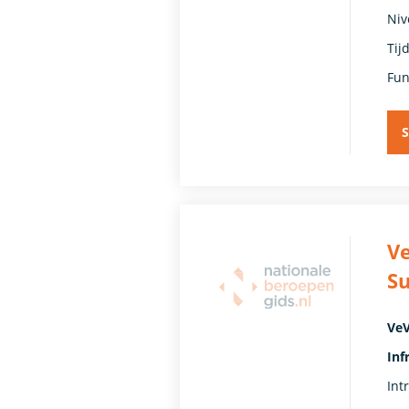
Niv
Tij
Fun
S
Ve
Su
VeV
Inf
Int