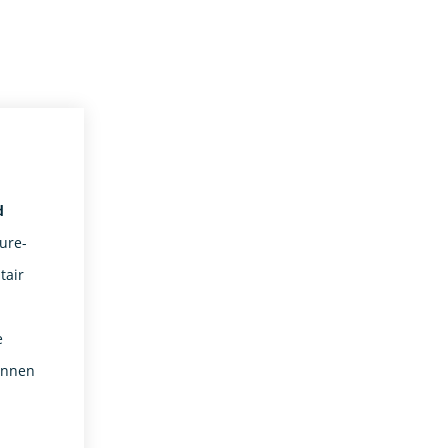
d
ure-
tair
e
binnen