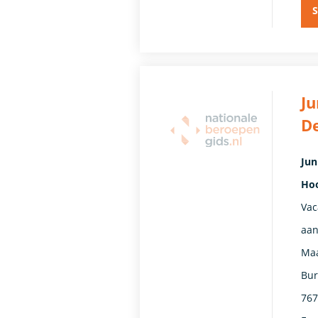
S
Ju
De
Jun
Hoo
Vac
aan
Maa
Bur
767