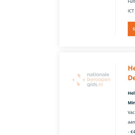
Fun
ICT
S
He
De
Hel
Min
Vac
aan
- €