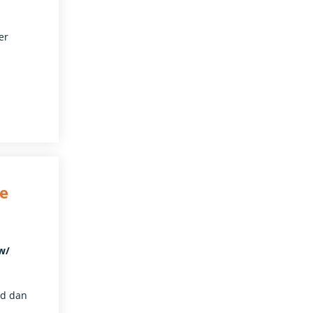
er
ce
w/
rd dan