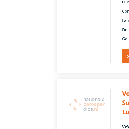
Ond
Con
Lan
De 
Gen
S
Ve
Su
L
VeV