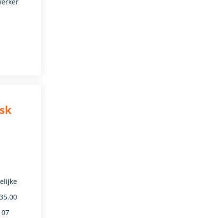
werker
esk
elijke
035.00
 07