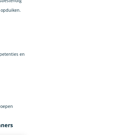
ssbestendig
n opduiken.
mpetenties en
roepen
nners