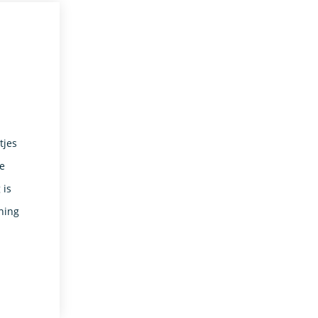
tjes
e
 is
nning