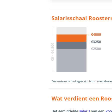
Salarisschaal Rooste
€4000
€3250
€0 - €4,800
€2500
Bovenstaande bedragen zijn bruto maandsalar
Wat verdient een Ro
Het gemiddelde
salaris
van een
Roo