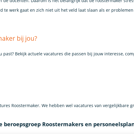
en de docenten. Daarom is het belangrijk dat de roostermaker stre
rd te werk gaat en zich niet uit het veld laat slaan als er probleme
aker bij jou?
ou past? Bekijk actuele vacatures die passen bij jouw interesse, co
ures Roostermaker. We hebben wel vacatures van vergelijkbare g
de beroepsgroep Roostermakers en personeelspla