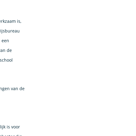
erkzaam is,
wijsbureau
n een
van de
 school
ingen van de
jk is voor