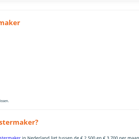
rmaker
issen.
ostermaker?
stermaker
in Nederland ligt tussen de € 2.500 en € 3.700 per maan