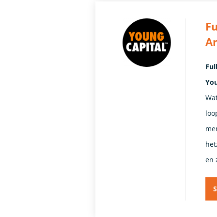
Fu
A
Ful
You
Wat
loo
men
het
en 
S