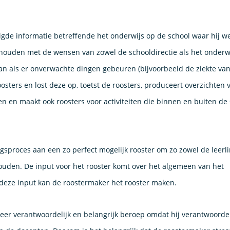
gde informatie betreffende het onderwijs op de school waar hij w
e houden met de wensen van zowel de schooldirectie als het onder
an als er onverwachte dingen gebeuren (bijvoorbeeld de ziekte va
osters en lost deze op, toetst de roosters, produceert overzichten 
en en maakt ook roosters voor activiteiten die binnen en buiten de
gsproces aan een zo perfect mogelijk rooster om zo zowel de leerl
ouden. De input voor het rooster komt over het algemeen van het
eze input kan de roostermaker het rooster maken.
eer verantwoordelijk en belangrijk beroep omdat hij verantwoordeli