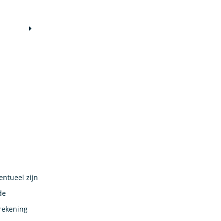
entueel zijn
de
rekening