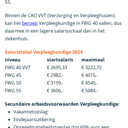
55.
Binnen de CAO VVT (Verzorging en Verpleeghuizen)
kan het
beroep
Verpleegkundige in FWG 40 vallen, dus
daarmee in een lagere salarisschaal dan in het
ziekenhuis.
Salaristabel Verpleegkundige 2024
niveau
startsalaris
maximaal
FWG 40 VVT
€ 2695,33
€ 3222,72
FWG 45
€ 2982,-
€ 4015,-
FWG 50
€ 3199,-
€ 4540,-
FWG 55
€ 3606,-
€ 5084,-
Secundaire arbeidsvoorwaarden Verpleegkundige:
Vakantietoeslag
Eindejaarsuitkering
Onregelmatigheidstoeslag (tot 60% voor een