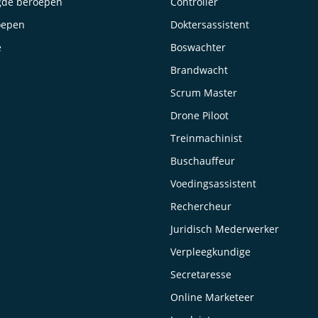
gde beroepen
Controller
oepen
Doktersassistent
e
Boswachter
Brandwacht
Scrum Master
Drone Piloot
Treinmachinist
Buschauffeur
Voedingsassistent
Rechercheur
Juridisch Mederwerker
Verpleegkundige
Secretaresse
Online Marketeer