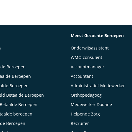
Meest Gezochte Beroepen
n
Onderwijsassistent
WMO consulent
lde Beroepen
Accountmanager
taalde Beroepen
Accountant
aalde Beroepen
Administratief Medewerker
ld Betaalde Beroepen
Orthopedagoog
Betaalde Beroepen
Medewerker Douane
taalde beroepen
Helpende Zorg
lde Beroepen
Recruiter