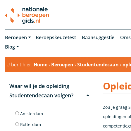
Beroepen
Beroepskeuzetest
Baansuggestie
Oms
Blog
U bent hier:
Home
›
Beroepen
›
Studentendecaan
›
opl
Oplei
Waar wil je de opleiding
Studentendecaan volgen?
Zou je graag S
Amsterdam
opleidingen of
Rotterdam
competentiege