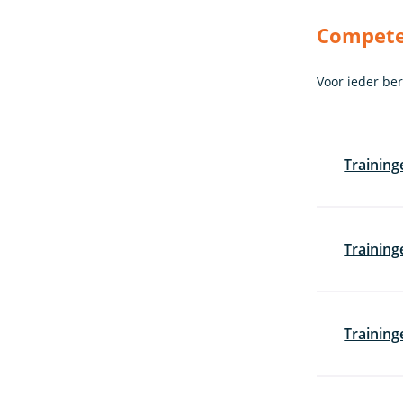
Competen
Voor ieder be
Trainin
Training
Training