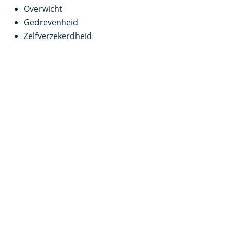
Overwicht
Gedrevenheid
Zelfverzekerdheid
Waarnemendheid
Gedetailleerdheid
Leergierigheid
Wat zijn de baankansen voor een Trainer
Pilates?
In dit
beroep
gaat het er heel erg om dat je
enthousiast bent. Er zijn veel sportieve mensen maar