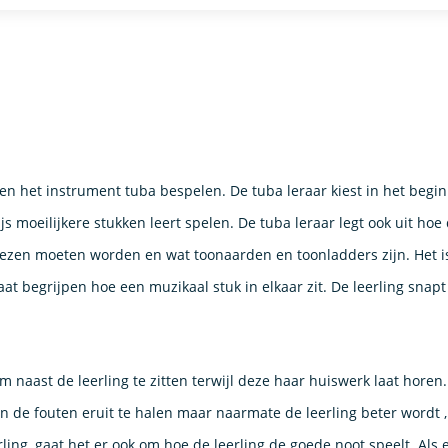
ngen het instrument tuba bespelen. De tuba leraar kiest in het begi
js moeilijkere stukken leert spelen. De tuba leraar legt ook uit ho
ezen moeten worden en wat toonaarden en toonladders zijn. Het is
laat begrijpen hoe een muzikaal stuk in elkaar zit. De leerling snap
eelt.
m naast de leerling te zitten terwijl deze haar huiswerk laat horen
ijn de fouten eruit te halen maar naarmate de leerling beter wordt 
ling, gaat het er ook om hoe de leerling de goede noot speelt. Als 