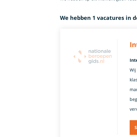
We hebben 1 vacatures in 
In
Int
Wij
kla
man
beg
ver
S