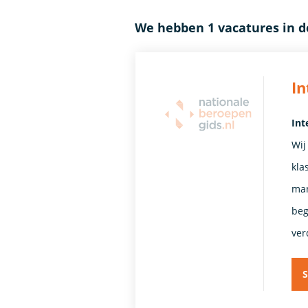
We hebben 1 vacatures in 
In
Int
Wij
kla
man
beg
ver
S