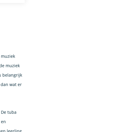
n muziek
e de muziek
 belangrijk
t dan wat er
. De tuba
, en
een leerling