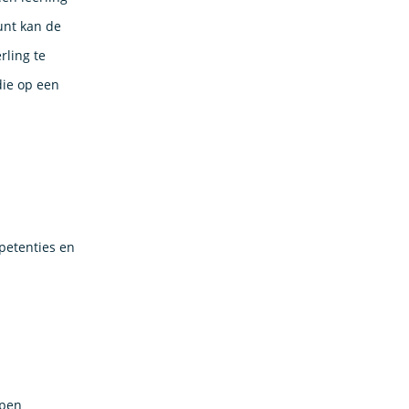
punt kan de
rling te
die op een
mpetenties en
epen