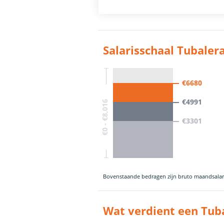
Salarisschaal Tubaler
€6680
€4991
€0 - €8,016
€3301
Bovenstaande bedragen zijn bruto maandsalar
Wat verdient een Tub