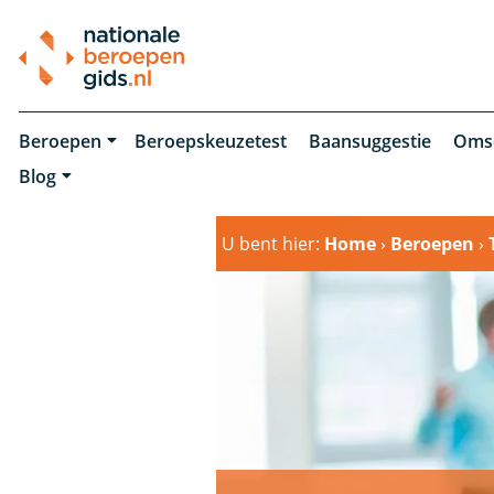
Beroepen
Beroepskeuzetest
Baansuggestie
Oms
Blog
U bent hier:
Home
›
Beroepen
›