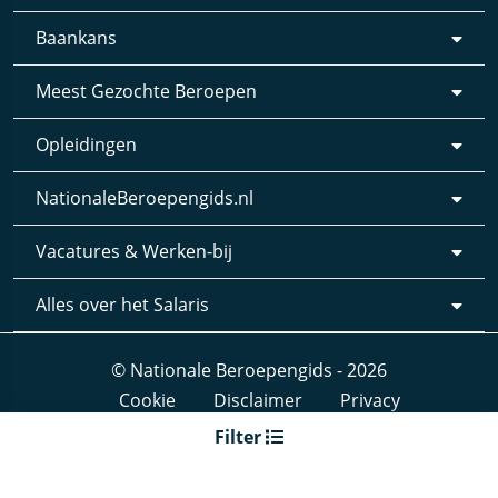
Baankans
Meest Gezochte Beroepen
Opleidingen
NationaleBeroepengids.nl
Vacatures & Werken-bij
Alles over het Salaris
© Nationale Beroepengids - 2026
Cookie
Disclaimer
Privacy
Webdesign & realisatie:
Loyals
- 2019
Filter