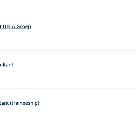
nt DELA Groep
ultant
ant (traineeship)