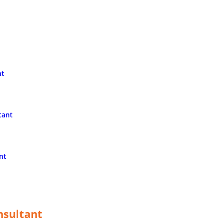
t
nt
t
tant
nt
nsultant