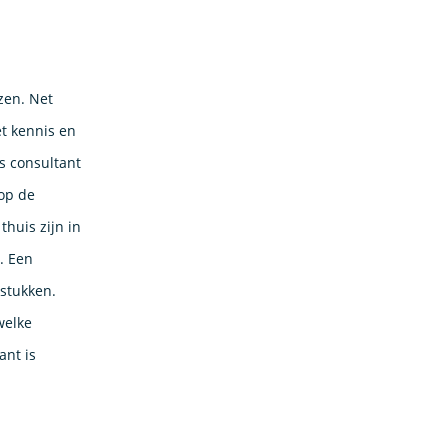
zen. Net
et kennis en
ss consultant
 op de
huis zijn in
. Een
gstukken.
welke
ant is