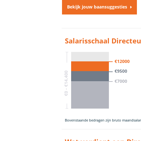
Bekijk jouw baansuggesties
Salarisschaal Directe
€12000
€9500
€0 - €14,400
€7000
Bovenstaande bedragen zijn bruto maandsalar