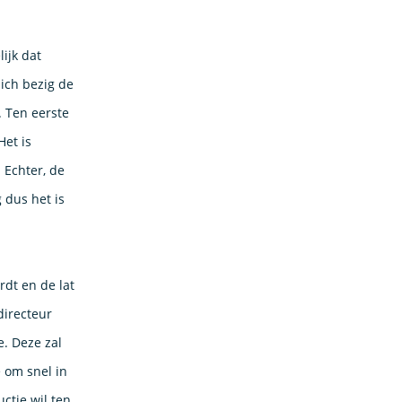
lijk dat
ich bezig de
. Ten eerste
Het is
 Echter, de
 dus het is
rdt en de lat
directeur
e. Deze zal
e om snel in
ctie wil ten