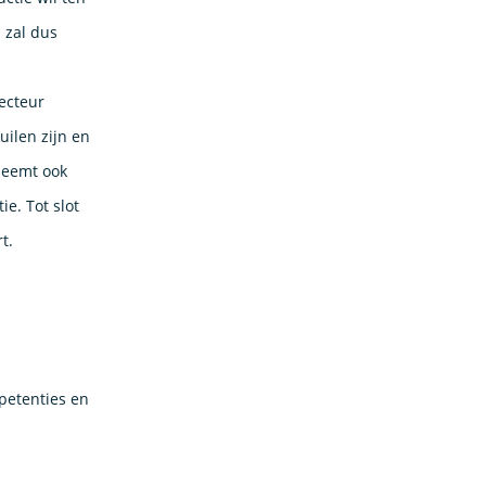
 zal dus
ecteur
uilen zijn en
neemt ook
e. Tot slot
rt.
mpetenties en