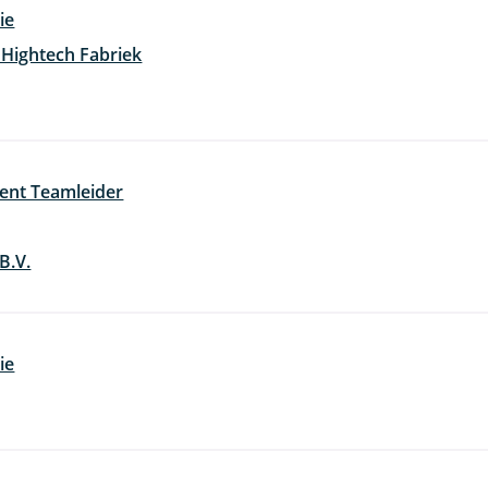
ie
 Hightech Fabriek
ent Teamleider
B.V.
ie