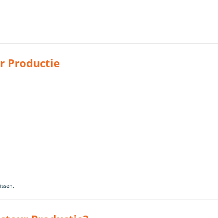
ur Productie
issen.