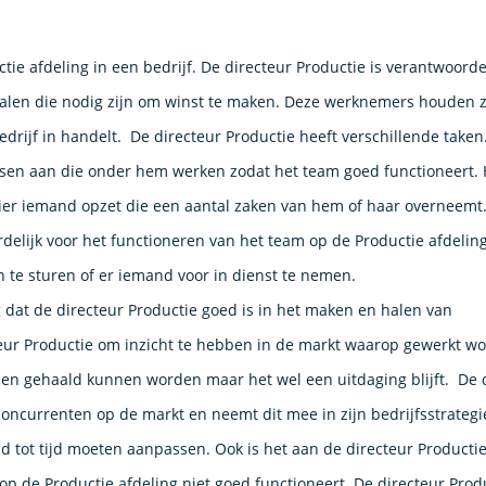
tie afdeling in een bedrijf. De directeur Productie is verantwoorde
alen die nodig zijn om winst te maken. Deze werknemers houden z
drijf in handelt. De directeur Productie heeft verschillende taken
nsen aan die onder hem werken zodat het team goed functioneert. 
hier iemand opzet die een aantal zaken van hem of haar overneemt.
delijk voor het functioneren van het team op de Productie afdeling
 te sturen of er iemand voor in dienst te nemen.
g dat de directeur Productie goed is in het maken en halen van
teur Productie om inzicht te hebben in de markt waarop gewerkt wo
nen gehaald kunnen worden maar het wel een uitdaging blijft. De 
concurrenten op de markt en neemt dit mee in zijn bedrijfsstrategi
jd tot tijd moeten aanpassen. Ook is het aan de directeur Producti
p de Productie afdeling niet goed functioneert. De directeur Produ