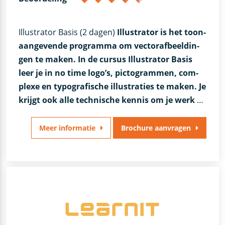
Illustrator Basis (2 dagen)
Illustrator is het toon­
aan­gevende program­ma om vec­tor­afbeel­din­
gen te maken. In de cur­sus Illus­tra­tor Basis
leer je in no time logo’s, picto­gram­men, com­
plexe en typo­grafische illus­tra­ties te maken. Je
krijgt ook alle tech­nische ken­nis om je werk
…
Meer informatie
Brochure aanvragen