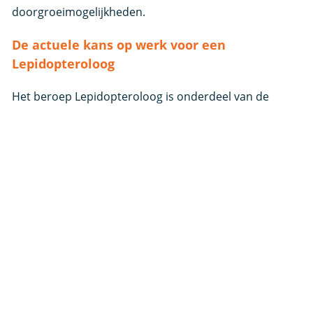
doorgroeimogelijkheden.
De actuele kans op werk voor een
Lepidopteroloog
Het beroep Lepidopteroloog is onderdeel van de
beroepsfamilie Biologen en botanici. De kans op werk
voor de beroepsfamilie Biologen en botanici is in de
huidige periode zeer goed
Baankans Lepidopteroloog
Zeer goed