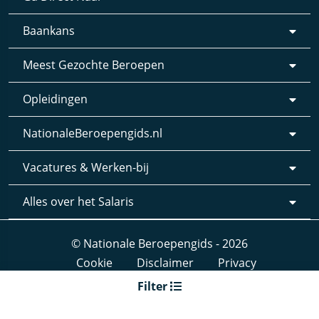
Baankans
Meest Gezochte Beroepen
Opleidingen
NationaleBeroepengids.nl
Vacatures & Werken-bij
Alles over het Salaris
© Nationale Beroepengids - 2026
Cookie
Disclaimer
Privacy
Webdesign & realisatie:
Loyals
- 2019
Filter