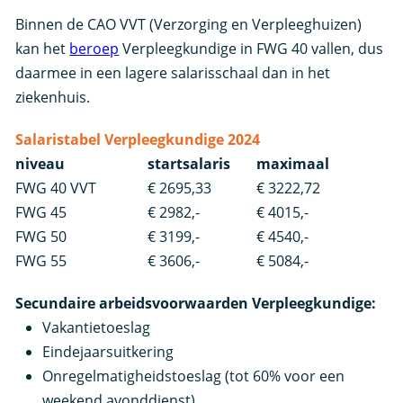
Binnen de CAO VVT (Verzorging en Verpleeghuizen)
kan het
beroep
Verpleegkundige in FWG 40 vallen, dus
daarmee in een lagere salarisschaal dan in het
ziekenhuis.
Salaristabel Verpleegkundige 2024
niveau
startsalaris
maximaal
FWG 40 VVT
€ 2695,33
€ 3222,72
FWG 45
€ 2982,-
€ 4015,-
FWG 50
€ 3199,-
€ 4540,-
FWG 55
€ 3606,-
€ 5084,-
Secundaire arbeidsvoorwaarden Verpleegkundige:
Vakantietoeslag
Eindejaarsuitkering
Onregelmatigheidstoeslag (tot 60% voor een
weekend avonddienst)