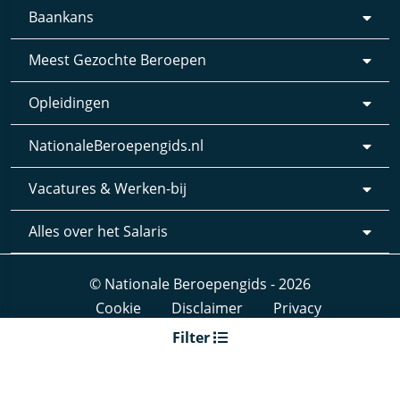
Baankans
Meest Gezochte Beroepen
Opleidingen
NationaleBeroepengids.nl
Vacatures & Werken-bij
Alles over het Salaris
© Nationale Beroepengids - 2026
Cookie
Disclaimer
Privacy
Webdesign & realisatie:
Loyals
- 2019
Filter