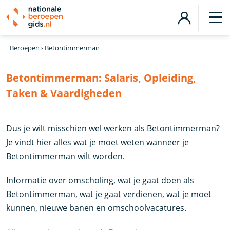
Beroepen
›
Betontimmerman
Betontimmerman:
Salaris, Opleiding,
Taken & Vaardigheden
Dus je wilt misschien wel werken als Betontimmerman?
Je vindt hier alles wat je moet weten wanneer je
Betontimmerman wilt worden.
Informatie over omscholing, wat je gaat doen als
Betontimmerman, wat je gaat verdienen, wat je moet
kunnen, nieuwe banen en omschoolvacatures.