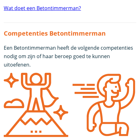
Wat doet een Betontimmerman?
Competenties Betontimmerman
Een Betontimmerman heeft de volgende competenties
nodig om zijn of haar beroep goed te kunnen
uitoefenen.