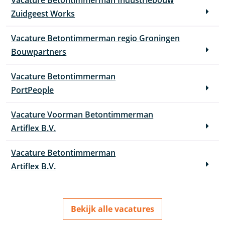
Vacature Betontimmerman Industriebouw
Zuidgeest Works
Vacature Betontimmerman regio Groningen
Bouwpartners
Vacature Betontimmerman
PortPeople
Vacature Voorman Betontimmerman
Artiflex B.V.
Vacature Betontimmerman
Artiflex B.V.
Bekijk alle vacatures