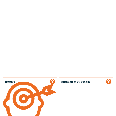
Energie
Omgaan met details