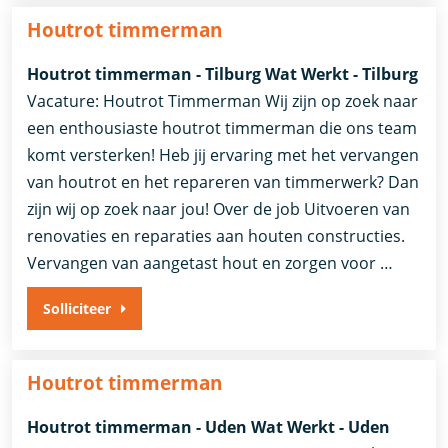
Houtrot timmerman
Houtrot timmerman - Tilburg Wat Werkt - Tilburg
Vacature: Houtrot Timmerman Wij zijn op zoek naar
een enthousiaste houtrot timmerman die ons team
komt versterken! Heb jij ervaring met het vervangen
van houtrot en het repareren van timmerwerk? Dan
zijn wij op zoek naar jou! Over de job Uitvoeren van
renovaties en reparaties aan houten constructies.
Vervangen van aangetast hout en zorgen voor …
Solliciteer
Houtrot timmerman
Houtrot timmerman - Uden Wat Werkt - Uden