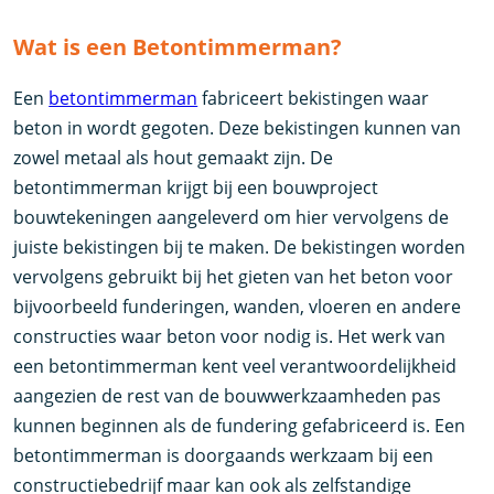
Wat is een Betontimmerman?
Een
betontimmerman
fabriceert bekistingen waar
beton in wordt gegoten. Deze bekistingen kunnen van
zowel metaal als hout gemaakt zijn. De
betontimmerman krijgt bij een bouwproject
bouwtekeningen aangeleverd om hier vervolgens de
juiste bekistingen bij te maken. De bekistingen worden
vervolgens gebruikt bij het gieten van het beton voor
bijvoorbeeld funderingen, wanden, vloeren en andere
constructies waar beton voor nodig is. Het werk van
een betontimmerman kent veel verantwoordelijkheid
aangezien de rest van de bouwwerkzaamheden pas
kunnen beginnen als de fundering gefabriceerd is. Een
betontimmerman is doorgaands werkzaam bij een
constructiebedrijf maar kan ook als zelfstandige