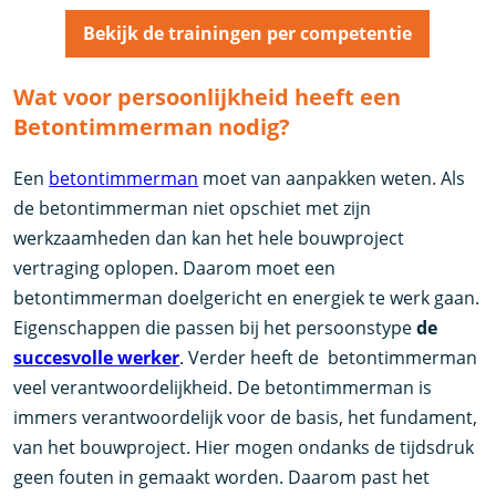
Bekijk de trainingen per competentie
Wat voor persoonlijkheid heeft een
Betontimmerman nodig?
Een
betontimmerman
moet van aanpakken weten. Als
de betontimmerman niet opschiet met zijn
werkzaamheden dan kan het hele bouwproject
vertraging oplopen. Daarom moet een
betontimmerman doelgericht en energiek te werk gaan.
Eigenschappen die passen bij het persoonstype
de
succesvolle werker
. Verder heeft de betontimmerman
veel verantwoordelijkheid. De betontimmerman is
immers verantwoordelijk voor de basis, het fundament,
van het bouwproject. Hier mogen ondanks de tijdsdruk
geen fouten in gemaakt worden. Daarom past het